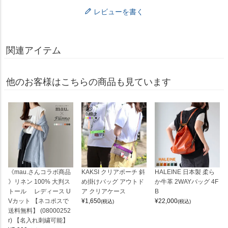
レビューを書く
関連アイテム
他のお客様はこちらの商品も見ています
《mau.さんコラボ商品
KAKSI クリアポーチ 斜
HALEINE 日本製 柔ら
》リネン 100% 大判ス
め掛けバッグ アウトド
か牛革 2WAYバッグ 4F
トール レディース U
ア クリアケース
B
Vカット 【ネコポスで
¥
1,650
¥
22,000
(税込)
(税込)
送料無料】 (08000252
r) 【名入れ刺繍可能】