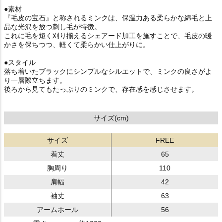
●素材
『毛皮の宝石』と称されるミンクは、保温力ある柔らかな綿毛と上
品な光沢を放つ刺し毛が特徴。
これに毛を短く刈り揃えるシェアード加工を施すことで、毛皮の暖
かさを保ちつつ、軽くて柔らかい仕上がりに。
●スタイル
落ち着いたブラックにシンプルなシルエットで、ミンクの良さがよ
り一層際立ちます。
後ろから見てもたっぷりのミンクで、存在感を感じさせます。
サイズ(cm)
サイズ
FREE
着丈
65
胸周り
110
肩幅
42
袖丈
63
アームホール
56