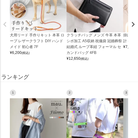
犬用リード 手作りキット 本革 ロ
クラッチバッグ メンズ 牛革 本革
掛け時計
ープ レザークラフト DIY ハンド
シボ加工 A5収納 祝儀袋 冠婚葬祭
計 (0900
メイド 初心者 7F
結婚式 ループ革紐 フォーマル セ
¥
7,150
(
¥
6,200
カンドバッグ 4FB
(税込)
¥
12,650
(税込)
ランキング
1
2
3