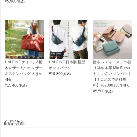
¥
5,900
(税込)
HALEINE ナイロン&栃
HALEINE 日本製 横型
財布 レディース 二つ折
木レザー たつのレザー
ボディバッグ
り財布 本革 Mia Borsa
ボストンバッグ 大きめ
¥
19,800
ミニ 小さい コンパクト
(税込)
4FB
【ネコポスで送料無
¥
15,400
料】 (07000338r) 4FC
(税込)
¥
5,500
(税込)
商品詳細