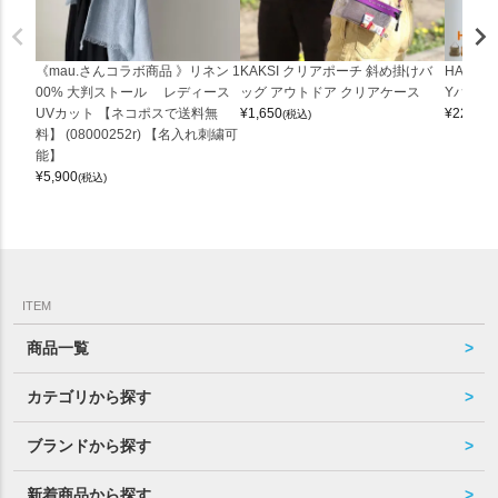
《mau.さんコラボ商品 》リネン 1
KAKSI クリアポーチ 斜め掛けバ
HALEI
00% 大判ストール レディース
ッグ アウトドア クリアケース
Yバッグ 
UVカット 【ネコポスで送料無
¥
1,650
¥
22,000
(税込)
料】 (08000252r) 【名入れ刺繍可
能】
¥
5,900
(税込)
ITEM
商品一覧
カテゴリから探す
ブランドから探す
新着商品から探す