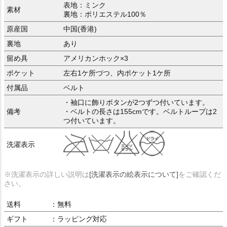
表地：ミンク
素材
裏地：ポリエステル100％
原産国
中国(香港)
裏地
あり
留め具
アメリカンホック×3
ポケット
左右1ケ所づつ、内ポケット1ケ所
付属品
ベルト
・袖口に飾りボタンが2つずつ付いています。
備考
・ベルトの長さは155cmです。ベルトループは2
つ付いています。
洗濯表示
※洗濯表示の詳しい説明は
[洗濯表示の絵表示について]
をご確認くだ
さい。
送料
：無料
ギフト
：ラッピング対応