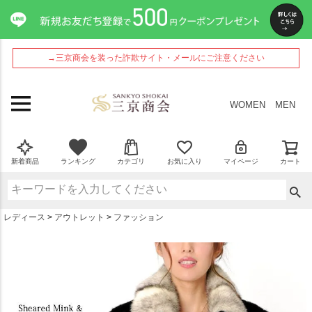
ペー
ジト
ップ
へ
→三京商会を装った詐欺サイト・メールにご注意ください
WOMEN
MEN
新着商品
ランキング
カテゴリ
お気に入り
マイページ
カート
レディース
アウトレット
ファッション