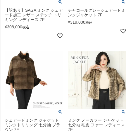
【訳あり】SAGA ミンク シェア
チャコールグレーシェアードミ
ード加工 レザー ステッチ トリ
ンクジャケット 7F
ミング レディース 7F
¥
319,000
税込
¥
308,000
税込
シェアードミンク ジャケット
ミンク ノーカラー ジャケット
ミンクトリミング 七分袖 ブラ
七分袖 毛皮 ファー レディース
ウン 7F
7F