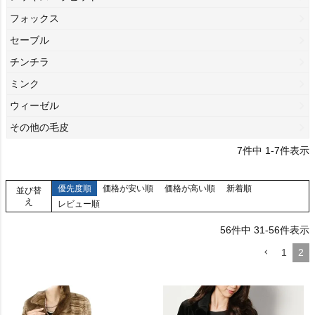
フォックス
セーブル
チンチラ
ミンク
ウィーゼル
その他の毛皮
7
件中
1
-
7
件表示
優先度順
価格が安い順
価格が高い順
新着順
並び替
え
レビュー順
56
件中
31
-
56
件表示
1
2