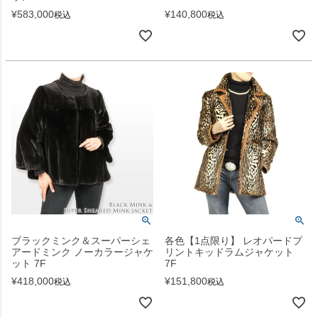
¥
583,000
¥
140,800
税込
税込
ブラックミンク＆スーパーシェ
各色【1点限り】 レオパードプ
アードミンク ノーカラージャケ
リントキッドラムジャケット
ット 7F
7F
¥
418,000
¥
151,800
税込
税込