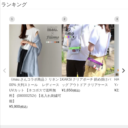
ランキング
1
2
3
《mau.さんコラボ商品 》リネン 1
KAKSI クリアポーチ 斜め掛けバ
HALEI
00% 大判ストール レディース
ッグ アウトドア クリアケース
Yバッグ 
UVカット 【ネコポスで送料無
¥
1,650
¥
22,000
(税込)
料】 (08000252r) 【名入れ刺繍可
能】
¥
5,900
(税込)