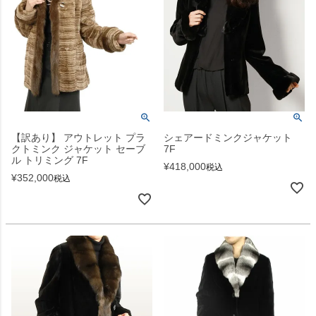
【訳あり】 アウトレット プラ
シェアードミンクジャケット
クトミンク ジャケット セーブ
7F
ル トリミング 7F
¥
418,000
税込
¥
352,000
税込