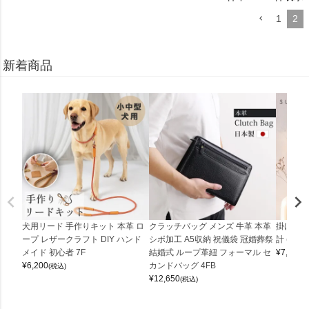
1
2
新着商品
犬用リード 手作りキット 本革 ロ
クラッチバッグ メンズ 牛革 本革
掛け時計
ープ レザークラフト DIY ハンド
シボ加工 A5収納 祝儀袋 冠婚葬祭
計 (0900
メイド 初心者 7F
結婚式 ループ革紐 フォーマル セ
¥
7,150
(
¥
6,200
カンドバッグ 4FB
(税込)
¥
12,650
(税込)