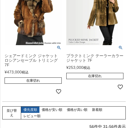
シェアードミンク ジャケット
プラクトミンク テーラーカラー
ロシアンセーブル トリミング
ジャケット 7F
7F
¥
253,000
税込
¥
473,000
税込
在庫切れ
在庫切れ
優先度順
価格が安い順
価格が高い順
新着順
並び替
え
レビュー順
56
件中
31
-
56
件表示