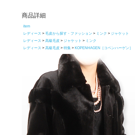
商品詳細
item
レディース
毛皮から探す・ファッション
ミンク
ジャケット
レディース
高級毛皮
ジャケット
ミンク
レディース
高級毛皮
特集
KOPENHAGEN［コペンハーゲン］