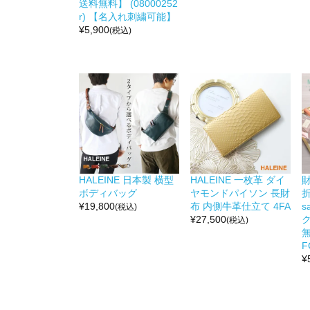
送料無料】 (08000252
r) 【名入れ刺繍可能】
¥
5,900
(税込)
HALEINE 日本製 横型
HALEINE 一枚革 ダイ
ボディバッグ
ヤモンドパイソン 長財
折
¥
19,800
布 内側牛革仕立て 4FA
s
(税込)
¥
27,500
(税込)
無
F
¥