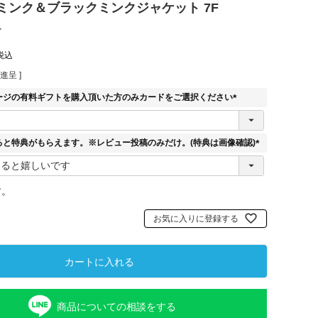
ミンク＆ブラックミンクジャケット 7F
r
税込
進呈 ]
ージの有料ギフトを購入頂いた方のみカードをご選択ください
(
必
須
ると特典がもらえます。※レビュー投稿のみだけ。(特典は画像確認)
)
(
必
須
す。
)
お気に入りに登録する
カートに入れる
商品についての相談をする