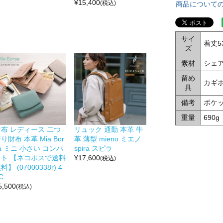
¥
15,400
(税込)
商品について
サイ
着丈5
ズ
素材
シェ
留め
カギホ
具
備考
ポケ
重量
690g
財布 レディース 二つ
リュック 通勤 本革 牛
り財布 本革 Mia Bor
革 薄型 mieno ミエノ
a ミニ 小さい コンパ
spira スピラ
クト 【ネコポスで送料
¥
17,600
(税込)
料】 (07000338r) 4
C
5,500
(税込)