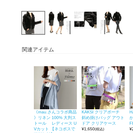
関連アイテム
《mau.さんコラボ商品
KAKSI クリアポーチ
H
》リネン 100% 大判ス
斜め掛けバッグ アウト
か
トール レディース U
ドア クリアケース
F
Vカット 【ネコポスで
¥
1,650
¥
(税込)