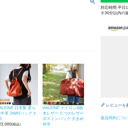
対応時間:平日10
※30分以内の
レビューを
ALEINE 日本製 柔ら
HALEINE ナイロン&栃
牛革 2WAYバッグ 4
木レザー たつのレザー
返品特約につ
B
ボストンバッグ 大きめ
22,000
4FB
(税込)