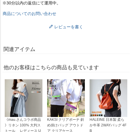
※30分以内の返信にて運用中。
商品についてのお問い合わせ
レビューを書く
関連アイテム
他のお客様はこちらの商品も見ています
《mau.さんコラボ商品
KAKSI クリアポーチ 斜
HALEINE 日本製 柔ら
》リネン 100% 大判ス
め掛けバッグ アウトド
か牛革 2WAYバッグ 4F
トール レディース U
ア クリアケース
B