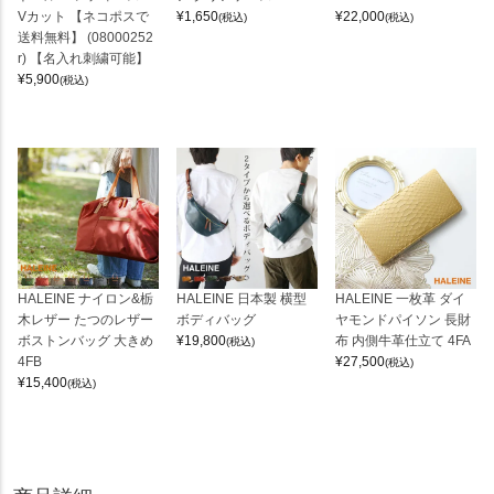
Vカット 【ネコポスで
¥
1,650
¥
22,000
(税込)
(税込)
送料無料】 (08000252
r) 【名入れ刺繍可能】
¥
5,900
(税込)
HALEINE ナイロン&栃
HALEINE 日本製 横型
HALEINE 一枚革 ダイ
木レザー たつのレザー
ボディバッグ
ヤモンドパイソン 長財
ボストンバッグ 大きめ
¥
19,800
布 内側牛革仕立て 4FA
(税込)
4FB
¥
27,500
(税込)
¥
15,400
(税込)