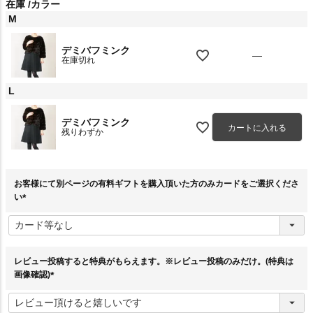
在庫
カラー
M
デミバフミンク
—
在庫切れ
L
デミバフミンク
カートに入れる
残りわずか
お客様にて別ページの有料ギフトを購入頂いた方のみカードをご選択くださ
い
(
必
須
)
レビュー投稿すると特典がもらえます。※レビュー投稿のみだけ。(特典は
画像確認)
(
必