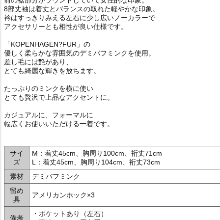
8部丈袖は着丈とバランスの取れた軽やかな印象。
衿はすっきりみえる左右に少し広いノーカラーで
アクセサリーとも相性が良い仕様です。
「KOPENHAGEN?FUR」の
優しく柔らかな雰囲気のデミバフミンクを使用。
差し毛には艶があり、
とても綺麗な輝きを放ちます。
たっぷりのミンクを横に使い
とても贅沢で上品なアクセントに。
カジュアルに、フォーマルに
幅広くお使いいただける一着です。
サイ
M：着丈45cm、胸周り100cm、裄丈71cm
ズ
L：着丈45cm、胸周り104cm、裄丈73cm
素材
デミバフミンク
留め
アメリカンホック×3
具
・ポケットあり（左右）
備考