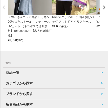
《mau.さんコラボ商品 》リネン 1
KAKSI クリアポーチ 斜め掛けバ
HALEI
00% 大判ストール レディース
ッグ アウトドア クリアケース
Yバッグ 
UVカット 【ネコポスで送料無
¥
1,650
¥
22,000
(税込)
料】 (08000252r) 【名入れ刺繍可
能】
¥
5,900
(税込)
ITEM
商品一覧
カテゴリから探す
ブランドから探す
新着商品から探す