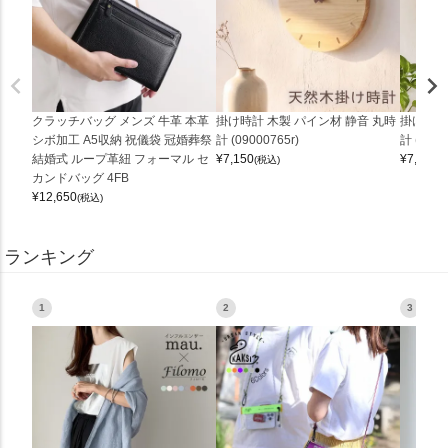
クラッチバッグ メンズ 牛革 本革
掛け時計 木製 パイン材 静音 丸時
掛け時計
シボ加工 A5収納 祝儀袋 冠婚葬祭
計 (09000765r)
計 (0900
結婚式 ループ革紐 フォーマル セ
¥
7,150
¥
7,150
(税込)
(
カンドバッグ 4FB
¥
12,650
(税込)
ランキング
1
2
3