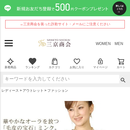
ペー
ジト
ップ
へ
→三京商会を装った詐欺サイト・メールにご注意ください
WOMEN
MEN
新着商品
ランキング
カテゴリ
お気に入り
マイページ
カート
レディース
アウトレット
ファッション