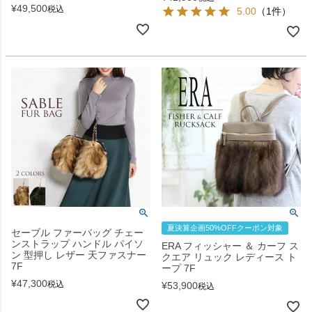
¥
49,500
税込
5.00
（1件）
夏決算企画50%OFFクーポン対象
セーブル ファーバッグ チェー
ンストラップ ハンドル パイソ
ERA フィッシャー ＆ カーフ ス
ン 型押し レザー 天ファスナー
クエア リュック レディース ト
7F
ープ 7F
¥
47,300
税込
¥
53,900
税込