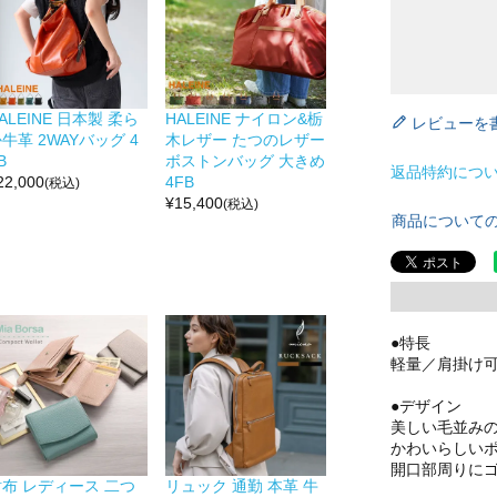
ALEINE 日本製 柔ら
HALEINE ナイロン&栃
レビューを
牛革 2WAYバッグ 4
木レザー たつのレザー
B
ボストンバッグ 大きめ
返品特約につ
22,000
4FB
(税込)
¥
15,400
(税込)
商品について
●特長
軽量／肩掛け
●デザイン
美しい毛並み
かわいらしい
開口部周りに
財布 レディース 二つ
リュック 通勤 本革 牛