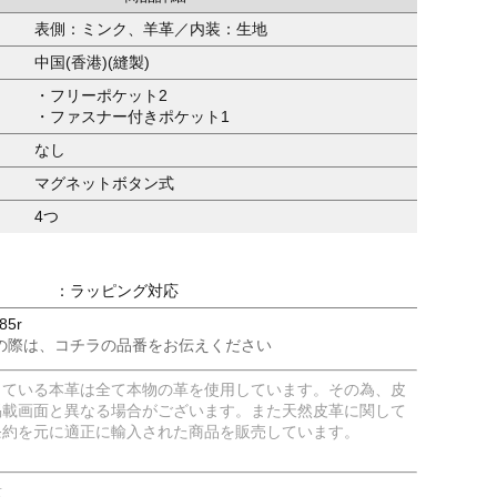
表側：ミンク、羊革／内装：生地
中国(香港)(縫製)
・フリーポケット2
・ファスナー付きポケット1
なし
マグネットボタン式
4つ
：ラッピング対応
85r
の際は、コチラの品番をお伝えください
している本革は全て本物の革を使用しています。その為、皮
掲載画面と異なる場合がございます。また天然皮革に関して
条約を元に適正に輸入された商品を販売しています。
意