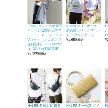
《mau.さんコラボ商品
KAKSI クリアポーチ
H
》リネン 100% 大判ス
斜め掛けバッグ アウト
か
トール レディース U
ドア クリアケース
F
Vカット 【ネコポスで
¥
1,650
¥
(税込)
送料無料】 (08000252
r) 【名入れ刺繍可能】
¥
5,900
(税込)
HALEINE 日本製 横型
HALEINE 一枚革 ダイ