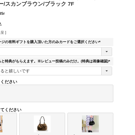
/スカンブラウン/ブラック 7F
85r
込
呈 ]
ージの有料ギフトを購入頂いた方のみカードをご選択ください
(
必
須
ると特典がもらえます。※レビュー投稿のみだけ。(特典は画像確認)
)
(
必
須
てください
)
してください