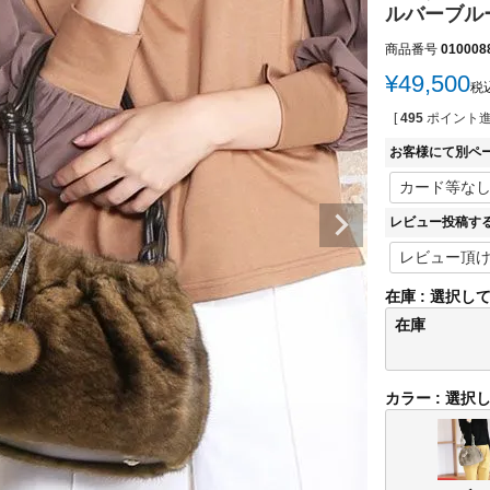
ルバーブルー
商品番号
010008
¥
49,500
税
[
495
ポイント進
お客様にて別ペ
レビュー投稿す
在庫
選択し
在庫
カラー
選択