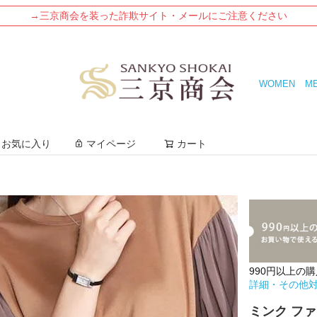
→三京商会を装った詐欺サイト・メールにご注意ください
WOMEN
M
検索
お気に入り
マイページ
カート
990円以上の
詳細・その他
ミンク ファ