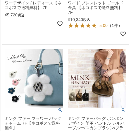
ワーデザイン / レディース【ネ
ワイド ブレスレット ゴールド
コポスで送料無料】 7F
金具 【ネコポスで送料無料】
7F
¥
5,720
税込
¥
10,340
税込
5.00
（1件）
ミンク ファー フラワー バッグ
ミンク ファーバッグ ポンポン
チャーム 7F【ネコポスで送料
デザイン 羊革 ハンドル シルバ
無料】
ーブルー/スカンブラウン/ブラ