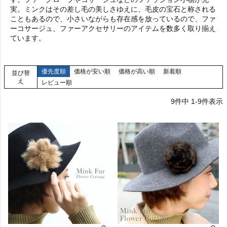
実。ミンクはその差し毛の美しさゆえに、毛皮の宝石と称される
こともあるので、小さいながらも存在感を放っているので、ファ
ーコサージュ、ファーアクセサリーのアイテムを数多く取り揃え
ています。
優先度順
価格が安い順
価格が高い順
新着順
並び替
え
レビュー順
9
件中
1
-
9
件表示