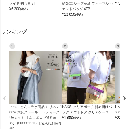
メイド 初心者 7F
結婚式 ループ革紐 フォーマル セ
¥
7,150
(
¥
6,200
カンドバッグ 4FB
(税込)
¥
12,650
(税込)
ランキング
1
2
3
《mau.さんコラボ商品 》リネン 1
KAKSI クリアポーチ 斜め掛けバ
HALEI
00% 大判ストール レディース
ッグ アウトドア クリアケース
Yバッグ 
UVカット 【ネコポスで送料無
¥
1,650
¥
22,000
(税込)
料】 (08000252r) 【名入れ刺繍可
能】