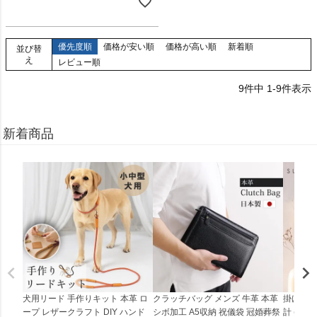
優先度順
価格が安い順
価格が高い順
新着順
並び替
え
レビュー順
9
件中
1
-
9
件表示
新着商品
犬用リード 手作りキット 本革 ロ
クラッチバッグ メンズ 牛革 本革
掛け時計
ープ レザークラフト DIY ハンド
シボ加工 A5収納 祝儀袋 冠婚葬祭
計 (0900