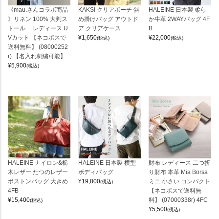
《mau.さんコラボ商品
KAKSI クリアポーチ 斜
HALEINE 日本製 柔ら
》リネン 100% 大判ス
め掛けバッグ アウトド
か牛革 2WAYバッグ 4F
トール レディース U
ア クリアケース
B
Vカット 【ネコポスで
¥
1,650
¥
22,000
(税込)
(税込)
送料無料】 (08000252
r) 【名入れ刺繍可能】
¥
5,900
(税込)
HALEINE ナイロン&栃
HALEINE 日本製 横型
財布 レディース 二つ折
木レザー たつのレザー
ボディバッグ
り財布 本革 Mia Borsa
ボストンバッグ 大きめ
¥
19,800
ミニ 小さい コンパクト
(税込)
4FB
【ネコポスで送料無
¥
15,400
料】 (07000338r) 4FC
(税込)
¥
5,500
(税込)