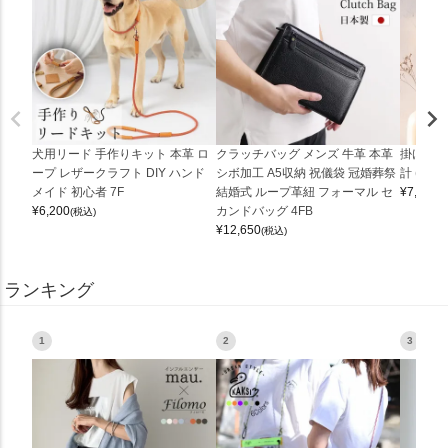
犬用リード 手作りキット 本革 ロ
クラッチバッグ メンズ 牛革 本革
掛け時計
ープ レザークラフト DIY ハンド
シボ加工 A5収納 祝儀袋 冠婚葬祭
計 (0900
メイド 初心者 7F
結婚式 ループ革紐 フォーマル セ
¥
7,150
(
¥
6,200
カンドバッグ 4FB
(税込)
¥
12,650
(税込)
ランキング
1
2
3