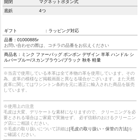
開閉
マグネットボタン式
底鋲
4つ
ギフト
：ラッピング対応
品番：01000885r
お問い合わせの際は、コチラの品番をお伝えください
商品名：ミンク ファーバッグ ポンポン デザイン 羊革 ハンドル シ
ルバーブルー/スカンブラウン/ブラック 秋冬 軽量
※当店で使用している本革は全て本物の革を使用しています。その
為、皮革の模様など掲載画面と異なる場合がございます。また天然
皮革に関してはワシントン条約を元に適正に輸入された商品を販売
しています。
※使用上の注意
毛皮は大変、デリケートな素材になりますので、 クリーニングを必
要とされる場合はご家庭で実施せず、 必ず信頼のおけるクリーニン
グ店にご相談ください。
※毛皮の取り扱いについて詳細は
[毛皮の取り扱い・保管の方法]
を
ご確認ください。