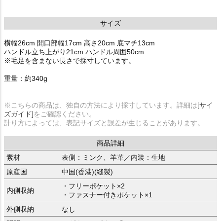
サイズ
横幅26cm 開口部幅17cm 高さ20cm 底マチ13cm
ハンドル立ち上がり21cm ハンドル周囲50cm
※毛足を含まない長さで採寸しています。
重量：約340g
※こちらの商品は、独自の方法により採寸しています。詳細は
[サイ
ズガイド]
をご確認ください。
計り方によっては、表記サイズと誤差が生じることがあります。
商品詳細
素材
表側：ミンク、羊革／内装：生地
原産国
中国(香港)(縫製)
・フリーポケット×2
内側収納
・ファスナー付きポケット×1
外側収納
なし