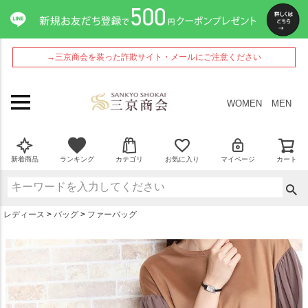
ペー
ジト
ップ
へ
→三京商会を装った詐欺サイト・メールにご注意ください
WOMEN
MEN
新着商品
ランキング
カテゴリ
お気に入り
マイページ
カート
レディース
バッグ
ファーバッグ