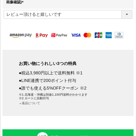
画像確認)
(
必
須
)
お買い物にうれしい3つの特典
●税込3,980円以上で送料無料 ※1
●LINE連携で200ポイント付与
●誰でも使える5%OFFクーポン ※2
※1.北海道・沖縄は別途1,100円送料がかかります
※2.カートに自動付与
→返品について