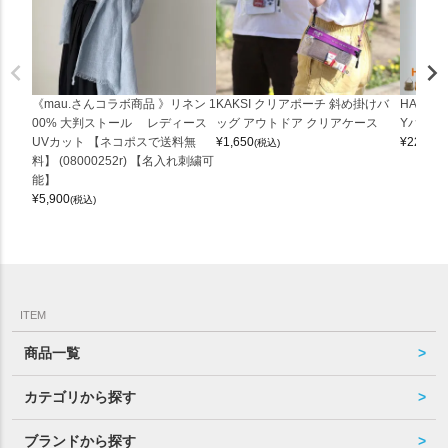
《mau.さんコラボ商品 》リネン 1
KAKSI クリアポーチ 斜め掛けバ
HALEI
00% 大判ストール レディース
ッグ アウトドア クリアケース
Yバッグ 
UVカット 【ネコポスで送料無
¥
1,650
¥
22,000
(税込)
料】 (08000252r) 【名入れ刺繍可
能】
¥
5,900
(税込)
ITEM
商品一覧
カテゴリから探す
ブランドから探す