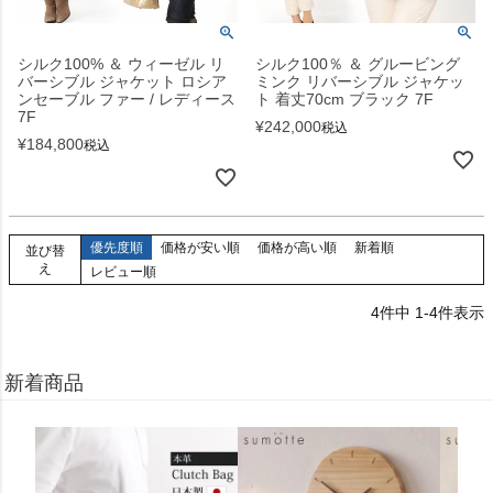
シルク100% ＆ ウィーゼル リ
シルク100％ ＆ グルービング
バーシブル ジャケット ロシア
ミンク リバーシブル ジャケッ
ンセーブル ファー / レディース
ト 着丈70cm ブラック 7F
7F
¥
242,000
税込
¥
184,800
税込
優先度順
価格が安い順
価格が高い順
新着順
並び替
え
レビュー順
4
件中
1
-
4
件表示
新着商品