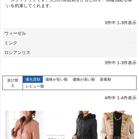
いを約束してくれます。
3
件中
1
-
3
件表示
ウィーゼル
ミンク
ロシアンリス
3
件中
1
-
3
件表示
優先度順
価格が安い順
価格が高い順
新着順
並び替
え
レビュー順
4
件中
1
-
4
件表示