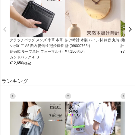
クラッチバッグ メンズ 牛革 本革
掛け時計 木製 パイン材 静音 丸時
掛け時計
シボ加工 A5収納 祝儀袋 冠婚葬祭
計 (09000765r)
計 (0900
結婚式 ループ革紐 フォーマル セ
¥
7,150
¥
7,150
(税込)
(
カンドバッグ 4FB
¥
12,650
(税込)
ランキング
1
2
3