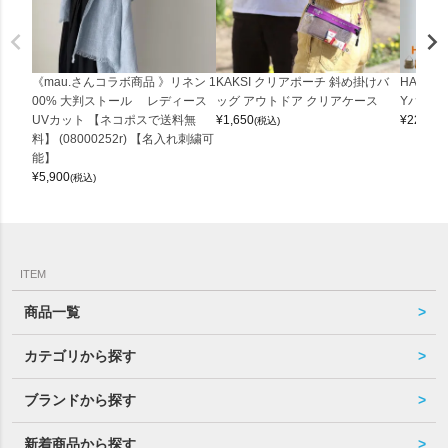
《mau.さんコラボ商品 》リネン 1
KAKSI クリアポーチ 斜め掛けバ
HALEI
00% 大判ストール レディース
ッグ アウトドア クリアケース
Yバッグ 
UVカット 【ネコポスで送料無
¥
1,650
¥
22,000
(税込)
料】 (08000252r) 【名入れ刺繍可
能】
¥
5,900
(税込)
ITEM
商品一覧
カテゴリから探す
ブランドから探す
新着商品から探す