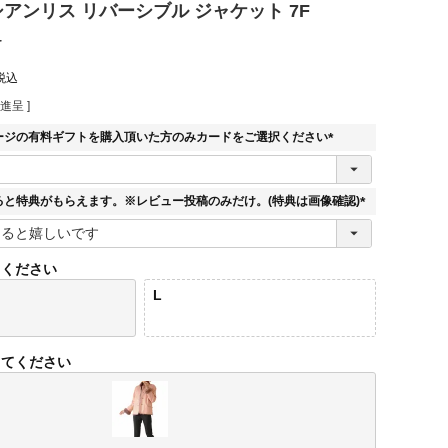
シアンリス リバーシブル ジャケット 7F
r
税込
進呈 ]
ージの有料ギフトを購入頂いた方のみカードをご選択ください
(
必
須
ると特典がもらえます。※レビュー投稿のみだけ。(特典は画像確認)
)
(
必
須
てください
)
L
してください