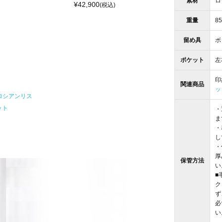
素材
ロ
¥
42,900
(税込)
重量
8
留め具
ボ
ポケット
左
印
関連商品
ッ
ロシアンリス
ット
・
ま
・
し
・
厚
保管方法
い
■
ク
ず
必
い