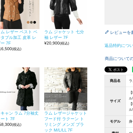
ム レザー ベスト ベ
ラム ジャケット 七分
レビューを
ジタブル加工 皮革 レ
袖 レザー 7F
ー 7F
¥
20,900
(税込)
返品特約につ
16,500
(税込)
商品について
商品名
ラ
【
ル
サイズ
【
ル
キャン ラム 7分袖丈
ラム レザージャケット
ート 7F
フード付 ラクーン ト
モデル
身
58,300
リミング メンズ ブラ
(税込)
ック M/L/LL 7F