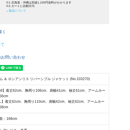
※1.北海道・沖縄は別途1,100円送料がかかります
※2.カートに自動付与
→返品について
書く
いて
のお問い合わせ
ム ＆ ロシアンリス リバーシブル ジャケット (No.103270)
M】着丈62cm、胸周り106cm、肩幅41cm、袖丈61cm、アームホー
56cm
L】着丈62cm、胸周り110cm、肩幅42cm、袖丈62cm、アームホー
58cm
長：168cm