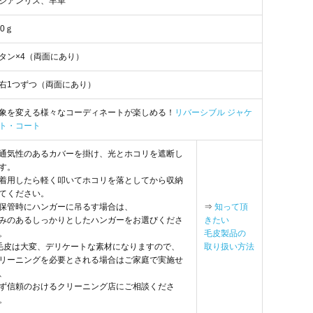
シアンリス、羊革
50ｇ
タン×4（両面にあり）
右1つずつ（両面にあり）
象を変える様々なコーディネートが楽しめる！
リバーシブル ジャケ
ト・コート
通気性のあるカバーを掛け、光とホコリを遮断し
す。
着用したら軽く叩いてホコリを落としてから収納
てください。
保管時にハンガーに吊るす場合は、
⇒
知って頂
みのあるしっかりとしたハンガーをお選びくださ
きたい
。
毛皮製品の
毛皮は大変、デリケートな素材になりますので、
取り扱い方法
リーニングを必要とされる場合はご家庭で実施せ
、
ず信頼のおけるクリーニング店にご相談くださ
。