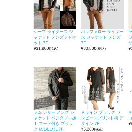
シープ ライダース ジ
バッファロー ライダー
ラ
ャケット メンズジャケ
ス ジャケット メンズ
ット 7F
7F
ザ
¥
31,900
¥
30,800
¥
(税込)
(税込)
ラム レザー メンズ ジ
Ａライン ブラック ワ
チ
ャケット ベジタブル加
ンピースプリント柄 デ
コ
工 フード付き ブラッ
ザイン 7F
¥
ク M/L/LL/3L 7F
¥
5,280
(税込)