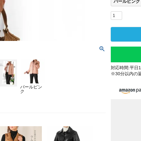
パールピンク
対応時間:平日10
※30分以内の
パールピン
ク