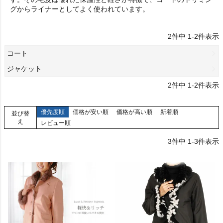
グからライナーとしてよく使われています。
2
件中
1
-
2
件表示
コート
ジャケット
2
件中
1
-
2
件表示
優先度順
価格が安い順
価格が高い順
新着順
並び替
え
レビュー順
3
件中
1
-
3
件表示