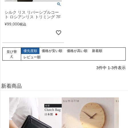
シルク リス リバーシブルコー
ト ロシアンリス トリミング 7F
¥
99,000
税込
優先度順
価格が安い順
価格が高い順
新着順
並び替
え
レビュー順
3
件中
1
-
3
件表示
新着商品