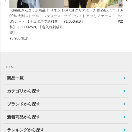
《mau.さんコラボ商品 》リネン 1
KAKSI クリアポーチ 斜め掛けバ
HALEI
00% 大判ストール レディース
ッグ アウトドア クリアケース
Yバッグ 
UVカット 【ネコポスで送料無
¥
1,650
¥
22,000
(税込)
料】 (08000252r) 【名入れ刺繍可
能】
¥
5,900
(税込)
ITEM
商品一覧
カテゴリから探す
ブランドから探す
新着商品から探す
ランキングから探す