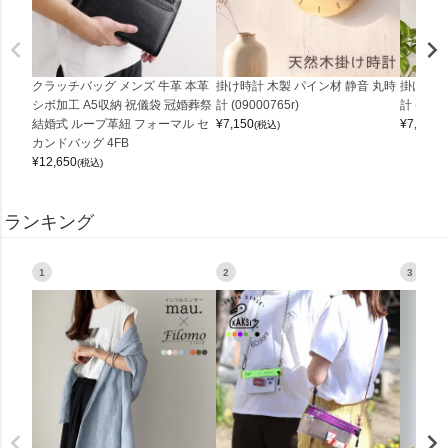
クラッチバッグ メンズ 牛革 本革
掛け時計 木製 パイン材 静音 丸時
掛け時計
シボ加工 A5収納 祝儀袋 冠婚葬祭
計 (09000765r)
計 (0900
結婚式 ループ革紐 フォーマル セ
¥
7,150
¥
7,150
(税込)
(
カンドバッグ 4FB
¥
12,650
(税込)
ランキング
1
2
3