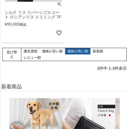
シルク リス リバーシブルコー
ト ロシアンリス トリミング 7F
¥
99,000
税込
優先度順
価格が安い順
価格が高い順
新着順
並び替
え
レビュー順
3
件中
1
-
3
件表示
新着商品