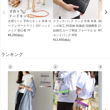
犬用リード 手作りキット 本革 ロ
クラッチバッグ メンズ 牛革 本革
掛け時計
ープ レザークラフト DIY ハンド
シボ加工 A5収納 祝儀袋 冠婚葬祭
計 (0900
メイド 初心者 7F
結婚式 ループ革紐 フォーマル セ
¥
7,150
(
¥
6,200
カンドバッグ 4FB
(税込)
¥
12,650
(税込)
ランキング
1
2
3