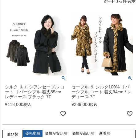
2
件中
1
-
2
件表示
シルク ＆ ロシアンセーブル コ
セーブル ＆ シルク100% リバ
ート リバーシブル 着丈85cm
ーシブル コート 着丈94cm / レ
レディース ブラック 7F
ディース 7F
¥
418,000
¥
286,000
税込
税込
優先度順
価格が安い順
価格が高い順
新着順
並び替