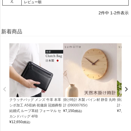
え
レビュー順
2
件中
1
-
2
件表示
新着商品
クラッチバッグ メンズ 牛革 本革
掛け時計 木製 パイン材 静音 丸時
掛け時計
シボ加工 A5収納 祝儀袋 冠婚葬祭
計 (09000765r)
計 (0900
結婚式 ループ革紐 フォーマル セ
¥
7,150
¥
7,150
(税込)
(
カンドバッグ 4FB
¥
12,650
(税込)