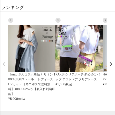
ランキング
1
2
3
《mau.さんコラボ商品 》リネン 1
KAKSI クリアポーチ 斜め掛けバ
HALEI
00% 大判ストール レディース
ッグ アウトドア クリアケース
Yバッグ 
UVカット 【ネコポスで送料無
¥
1,650
¥
22,000
(税込)
料】 (08000252r) 【名入れ刺繍可
能】
¥
5,900
(税込)