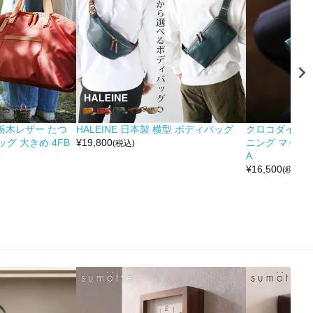
&栃木レザー たつ
HALEINE 日本製 横型 ボディバッグ
クロコダイル 
グ 大きめ 4FB
¥
19,800
ニング マット 
(税込)
A
¥
16,500
(税込)