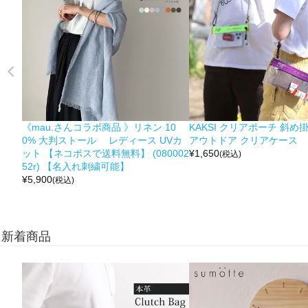
《mau.さんコラボ商品 》リネン 10
KAKSI クリアポーチ 斜め
0% 大判ストール レディース UVカ
アウトドア クリアケース
ット 【ネコポスで送料無料】 (080002
¥
1,650
(税込)
52r) 【名入れ刺繍可能】
¥
5,900
(税込)
新着商品