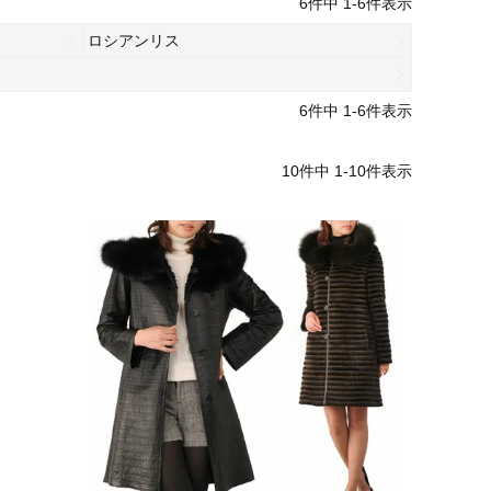
6
件中
1
-
6
件表示
ロシアンリス
6
件中
1
-
6
件表示
10
件中
1
-
10
件表示