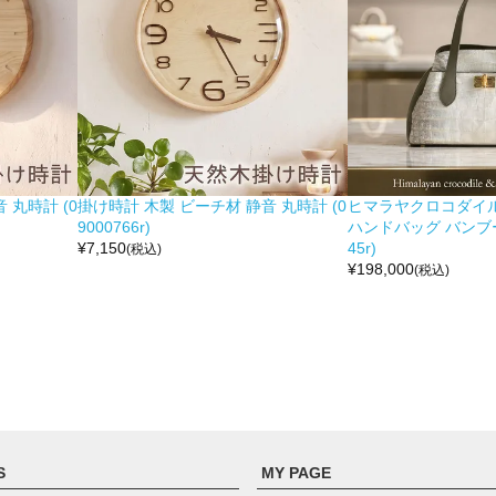
 丸時計 (0
掛け時計 木製 ビーチ材 静音 丸時計 (0
ヒマラヤクロコダイル 
9000766r)
ハンドバッグ バンブー留
¥
7,150
45r)
(税込)
¥
198,000
(税込)
S
MY PAGE