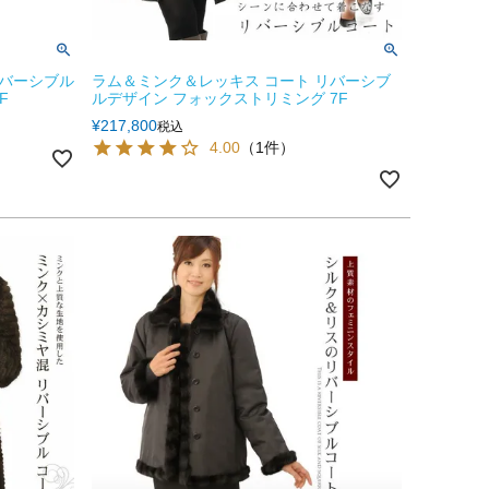
リバーシブル
ラム＆ミンク＆レッキス コート リバーシブ
F
ルデザイン フォックストリミング 7F
¥
217,800
税込
4.00
（1件）