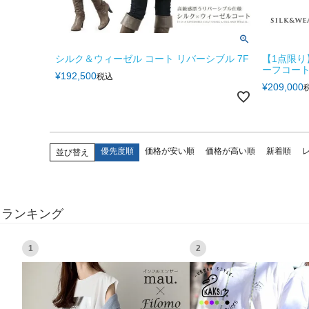
シルク＆ウィーゼル コート リバーシブル 7F
【1点限り
ーフコート
¥
192,500
税込
¥
209,000
優先度順
価格が安い順
価格が高い順
新着順
並び替え
ランキング
1
2