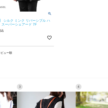
】 シルク ミンク リバーシブル ハ
 スーパーシェアード 7F
税込
レビュー順
3
4