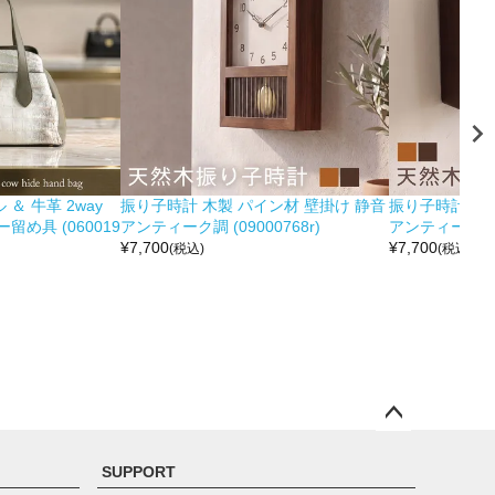
＆ 牛革 2way
振り子時計 木製 パイン材 壁掛け 静音
振り子時計 木製
め具 (060019
アンティーク調 (09000768r)
アンティーク調 (0
¥
7,700
¥
7,700
(税込)
(税込)
ペー
ジト
SUPPORT
ップ