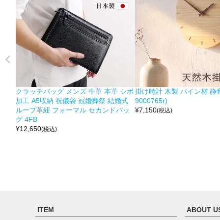
クラッチバッグ メンズ 牛革 本革 シボ
掛け時計 木製 パイン材 静音
加工 A5収納 祝儀袋 冠婚葬祭 結婚式
9000765r)
ループ革紐 フォーマル セカンドバッ
¥
7,150
(税込)
グ 4FB
¥
12,650
(税込)
ITEM
ABOUT U