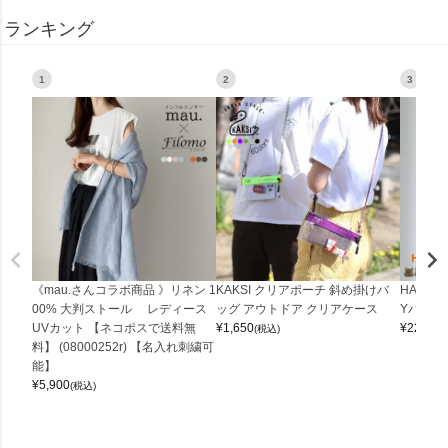
ランキング
1
2
3
《mau.さんコラボ商品 》リネン 1
KAKSI クリアポーチ 斜め掛けバ
HALEI
00% 大判ストール レディース
ッグ アウトドア クリアケース
Yバッグ 
UVカット 【ネコポスで送料無
¥
1,650
¥
22,000
(税込)
料】 (08000252r) 【名入れ刺繍可
能】
¥
5,900
(税込)