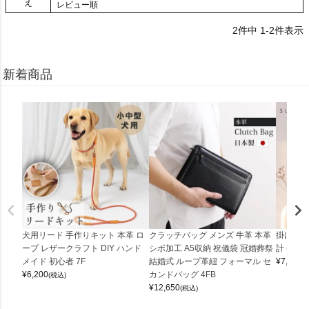
え
レビュー順
2
件中
1
-
2
件表示
新着商品
犬用リード 手作りキット 本革 ロ
クラッチバッグ メンズ 牛革 本革
掛け時計
ープ レザークラフト DIY ハンド
シボ加工 A5収納 祝儀袋 冠婚葬祭
計 (0900
メイド 初心者 7F
結婚式 ループ革紐 フォーマル セ
¥
7,150
(
¥
6,200
カンドバッグ 4FB
(税込)
¥
12,650
(税込)