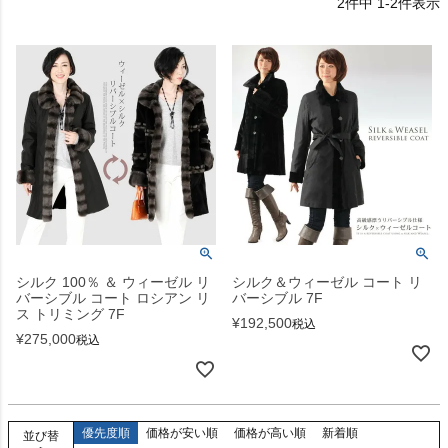
2
件中
1
-
2
件表示
シルク 100％ ＆ ウィーゼル リ
シルク＆ウィーゼル コート リ
バーシブル コート ロシアン リ
バーシブル 7F
ス トリミング 7F
¥
192,500
税込
¥
275,000
税込
優先度順
価格が安い順
価格が高い順
新着順
並び替