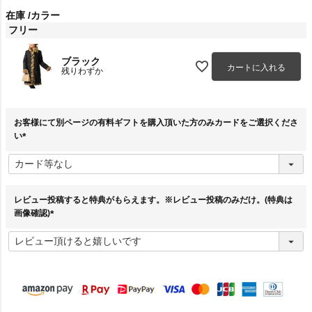
在庫
カラー
フリー
ブラック
カートに入れる
残りわずか
お客様にて別ページの有料ギフトを購入頂いた方のみカードをご選択くださ
い
(
必
須
)
レビュー投稿すると特典がもらえます。※レビュー投稿のみだけ。(特典は
画像確認)
(
必
須
)