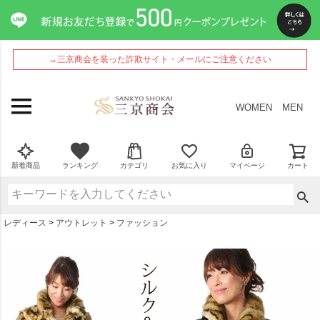
ペー
ジト
ップ
へ
→三京商会を装った詐欺サイト・メールにご注意ください
WOMEN
MEN
新着商品
ランキング
カテゴリ
お気に入り
マイページ
カート
レディース
アウトレット
ファッション