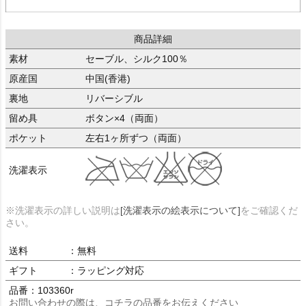
商品詳細
素材
セーブル、シルク100％
原産国
中国(香港)
裏地
リバーシブル
留め具
ボタン×4（両面）
ポケット
左右1ヶ所ずつ（両面）
洗濯表示
※洗濯表示の詳しい説明は
[洗濯表示の絵表示について]
をご確認くだ
さい。
送料
：無料
ギフト
：ラッピング対応
品番：103360r
お問い合わせの際は、コチラの品番をお伝えください