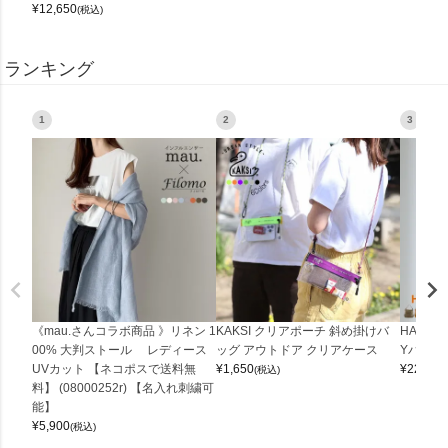
¥
12,650
(税込)
ランキング
1
2
3
《mau.さんコラボ商品 》リネン 1
KAKSI クリアポーチ 斜め掛けバ
HALEI
00% 大判ストール レディース
ッグ アウトドア クリアケース
Yバッグ 
UVカット 【ネコポスで送料無
¥
1,650
¥
22,000
(税込)
料】 (08000252r) 【名入れ刺繍可
能】
¥
5,900
(税込)