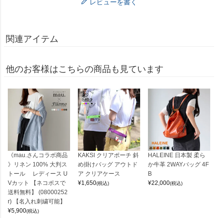
レビューを書く
関連アイテム
他のお客様はこちらの商品も見ています
《mau.さんコラボ商品
KAKSI クリアポーチ 斜
HALEINE 日本製 柔ら
》リネン 100% 大判ス
め掛けバッグ アウトド
か牛革 2WAYバッグ 4F
トール レディース U
ア クリアケース
B
Vカット 【ネコポスで
¥
1,650
¥
22,000
(税込)
(税込)
送料無料】 (08000252
r) 【名入れ刺繍可能】
¥
5,900
(税込)