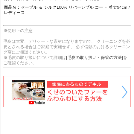
商品名：セーブル ＆ シルク100% リバーシブル コート 着丈94cm /
レディース
※使用上の注意
毛皮は大変、デリケートな素材になりますので、 クリーニングを必
要とされる場合はご家庭で実施せず、 必ず信頼のおけるクリーニン
グ店にご相談ください。
※毛皮の取り扱いについて詳細は
[毛皮の取り扱い・保管の方法]
を
ご確認ください。