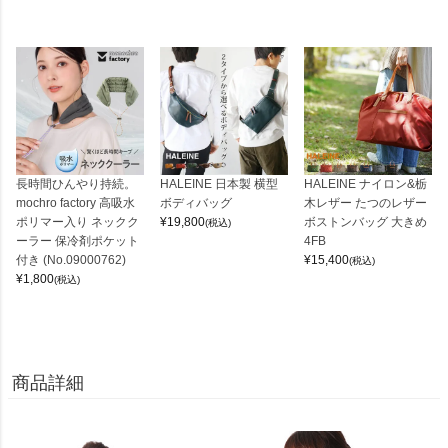
長時間ひんやり持続。
HALEINE 日本製 横型
HALEINE ナイロン&栃
mochro factory 高吸水
ボディバッグ
木レザー たつのレザー
ポリマー入り ネックク
¥
19,800
ボストンバッグ 大きめ
(税込)
ーラー 保冷剤ポケット
4FB
付き (No.09000762)
¥
15,400
(税込)
¥
1,800
(税込)
商品詳細