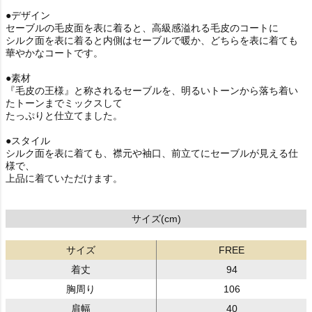
●デザイン
セーブルの毛皮面を表に着ると、高級感溢れる毛皮のコートに
シルク面を表に着ると内側はセーブルで暖か、どちらを表に着ても
華やかなコートです。
●素材
『毛皮の王様』と称されるセーブルを、明るいトーンから落ち着い
たトーンまでミックスして
たっぷりと仕立てました。
●スタイル
シルク面を表に着ても、襟元や袖口、前立てにセーブルが見える仕
様で、
上品に着ていただけます。
サイズ(cm)
サイズ
FREE
着丈
94
胸周り
106
肩幅
40