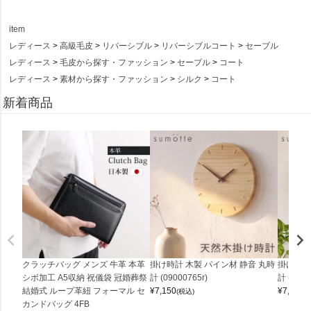
item
レディース
高級毛皮
リバーシブル
リバーシブルコート
セーブル
レディース
毛皮から探す・ファッション
セーブル
コート
レディース
素材から探す・ファッション
シルク
コート
新着商品
クラッチバッグ メンズ 牛革 本革
掛け時計 木製 パイン材 静音 丸時
掛け時計
シボ加工 A5収納 祝儀袋 冠婚葬祭
計 (09000765r)
計 (0900
結婚式 ループ革紐 フォーマル セ
¥
7,150
¥
7,150
(税込)
(
カンドバッグ 4FB