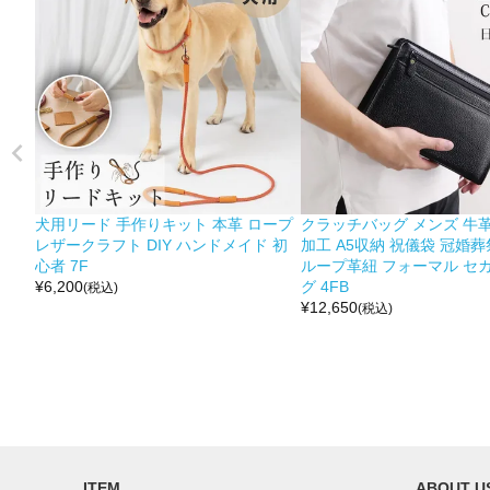
犬用リード 手作りキット 本革 ロープ
クラッチバッグ メンズ 牛革
レザークラフト DIY ハンドメイド 初
加工 A5収納 祝儀袋 冠婚葬
心者 7F
ループ革紐 フォーマル セ
¥
6,200
グ 4FB
(税込)
¥
12,650
(税込)
ITEM
ABOUT U