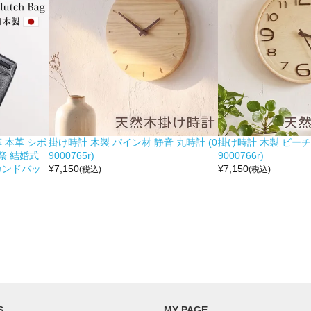
 本革 シボ
掛け時計 木製 パイン材 静音 丸時計 (0
掛け時計 木製 ビーチ材
祭 結婚式
9000765r)
9000766r)
カンドバッ
¥
7,150
¥
7,150
(税込)
(税込)
S
MY PAGE