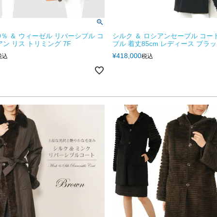
0％ ＆ ウィーゼル リバーシブル コ
シルク ＆ ロシアンセーブル コー
ン リス トリミング 7F
ブル 着丈85cm レディース ブラッ
¥
418,000
税込
税込