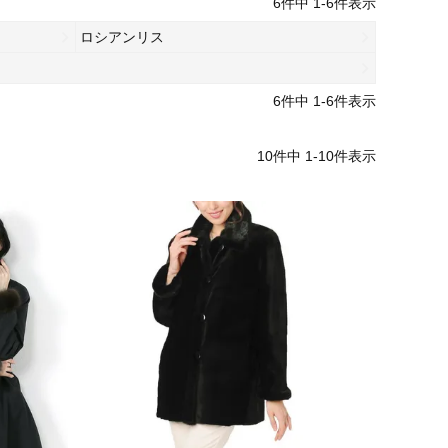
6
件中
1
-
6
件表示
ロシアンリス
6
件中
1
-
6
件表示
10
件中
1
-
10
件表示