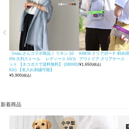
《mau.さんコラボ商品 》リネン 10
KAKSI クリアポーチ 斜め
0% 大判ストール レディース UVカ
アウトドア クリアケース
ット 【ネコポスで送料無料】 (080002
¥
1,650
(税込)
52r) 【名入れ刺繍可能】
¥
5,900
(税込)
新着商品