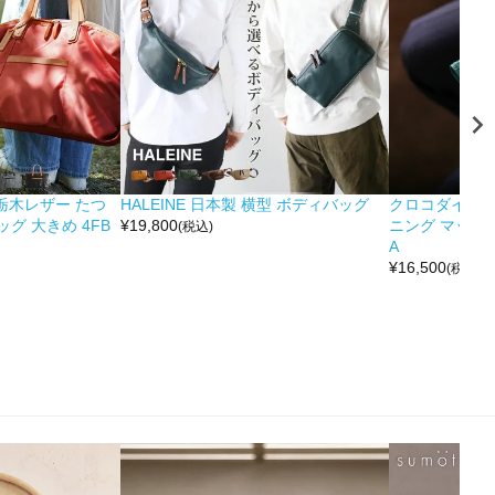
&栃木レザー たつ
HALEINE 日本製 横型 ボディバッグ
クロコダイル 
グ 大きめ 4FB
¥
19,800
ニング マット 
(税込)
A
¥
16,500
(税込)