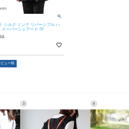
】 シルク ミンク リバーシブル ハ
 スーパーシェアード 7F
税込
レビュー順
3
4