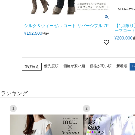
シルク＆ウィーゼル コート リバーシブル 7F
【1点限り
ーフコート
¥
192,500
税込
¥
209,000
優先度順
価格が安い順
価格が高い順
新着順
並び替え
ランキング
1
2