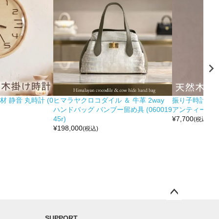
 静音 丸時計 (0
ヒマラヤクロコダイル ＆ 牛革 2way
振り子時計 木製
ハンドバッグ バンブー留め具 (060019
アンティーク調 (0
45r)
¥
7,700
(税込)
¥
198,000
(税込)
ペー
ジト
SUPPORT