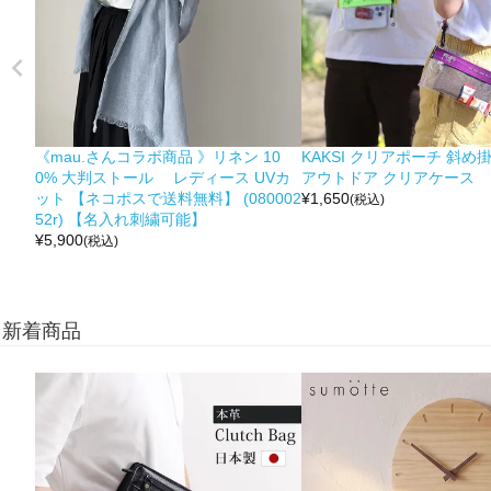
《mau.さんコラボ商品 》リネン 10
KAKSI クリアポーチ 斜め
0% 大判ストール レディース UVカ
アウトドア クリアケース
ット 【ネコポスで送料無料】 (080002
¥
1,650
(税込)
52r) 【名入れ刺繍可能】
¥
5,900
(税込)
新着商品