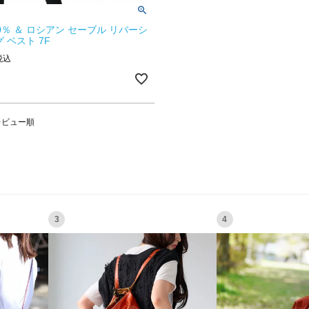
0％ ＆ ロシアン セーブル リバーシ
 ベスト 7F
税込
レビュー順
3
4