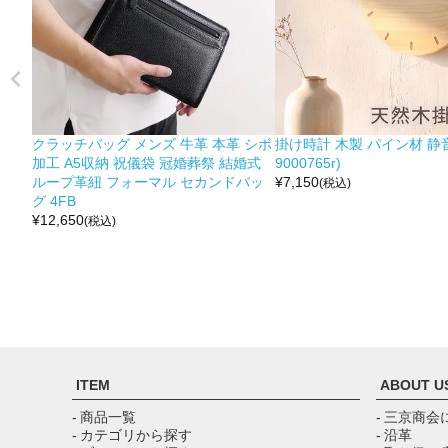
クラッチバッグ メンズ 牛革 本革 シボ
掛け時計 木製 パイン材 静音
加工 A5収納 祝儀袋 冠婚葬祭 結婚式
9000765r)
ループ革紐 フォーマル セカンドバッ
¥
7,150
(税込)
グ 4FB
¥
12,650
(税込)
ITEM
ABOUT U
- 商品一覧
- 三京商会
- カテゴリから探す
- 沿革