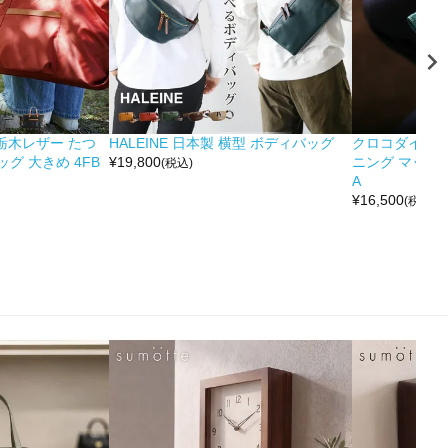
&栃木レザー たつ
HALEINE 日本製 横型 ボディバッグ
クロコダイル 
グ 大きめ 4FB
¥
19,800
ニング マット 
(税込)
A
¥
16,500
(税込)