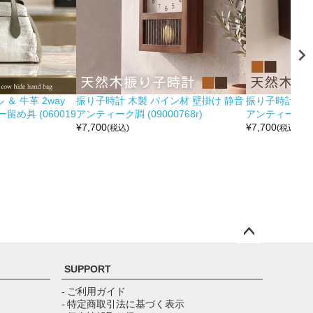
＆ 牛革 2way
振り子時計 木製 パイン材 壁掛け 静音
振り子時計 木製
め具 (060019
アンティーク調 (09000768r)
アンティーク調 (0
¥
7,700
¥
7,700
(税込)
(税込)
ペー
ジト
SUPPORT
ップ
へ
- ご利用ガイド
- 特定商取引法に基づく表示