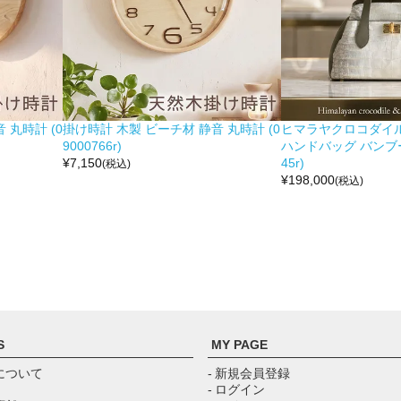
 丸時計 (0
掛け時計 木製 ビーチ材 静音 丸時計 (0
ヒマラヤクロコダイル 
9000766r)
ハンドバッグ バンブー留
¥
7,150
45r)
(税込)
¥
198,000
(税込)
S
MY PAGE
について
- 新規会員登録
- ログイン