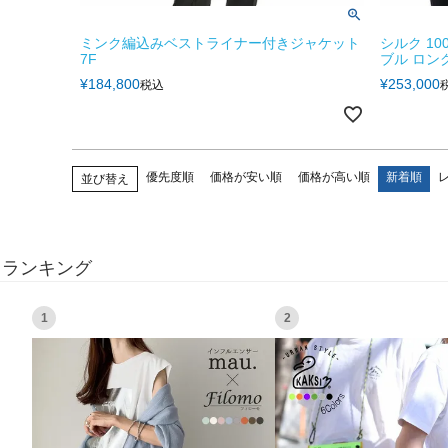
ミンク編込みベストライナー付きジャケット
シルク 10
7F
ブル ロング
¥
184,800
¥
253,000
税込
優先度順
価格が安い順
価格が高い順
新着順
並び替え
ランキング
1
2