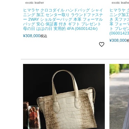
exotic leather
exotic leath
ヒマラヤ クロコダイル ハンドバッグ シャイ
ヒマラヤ 
ニング 加工 センター取り ラウンドファスナ
ニング加工
ー 2WAY ショルダーバッグ 本革 フォーマル
き 天ファ
バッグ 安心 保証書 付き ギフト プレゼント
革 フォー
母の日 ははの日 実用的 4FA (06001424r)
ト プレゼン
(06001423
¥
308,000
税込
¥
308,000