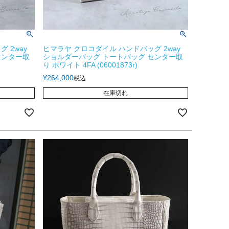
 2way
ヒマラヤ クロコダイル ハンドバッグ 2way
センター取
ショルダーバッグ トートバッグ センター取
り ホワイト 4FA (06001873r)
¥
264,000
税込
在庫切れ