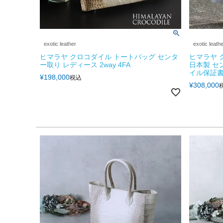
exotic leather
exotic leath
ヒマラヤ クロコダイル トートバッグ センタ
ヒマラヤ 
ー取り レディース 2way 4FA
日本製 セ
イル保証書
¥
198,000
税込
¥
308,000