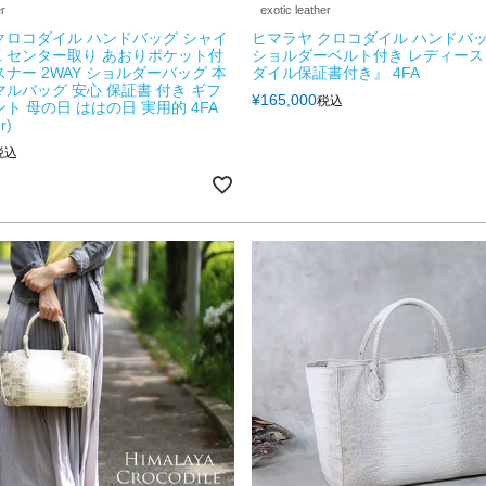
er
exotic leather
クロコダイル ハンドバッグ シャイ
ヒマラヤ クロコダイル ハンドバッグ
 センター取り あおりポケット付
ショルダーベルト付き レディース
スナー 2WAY ショルダーバッグ 本
ダイル保証書付き』 4FA
マルバッグ 安心 保証書 付き ギフ
¥
165,000
税込
ト 母の日 ははの日 実用的 4FA
r)
税込