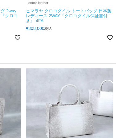
exotic leather
 2way
ヒマラヤ クロコダイル トートバッグ 日本製
 『クロコ
レディース 2WAY『クロコダイル保証書付
き』 4FA
¥
308,000
税込