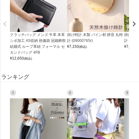
クラッチバッグ メンズ 牛革 本革
掛け時計 木製 パイン材 静音 丸時
掛け時計
シボ加工 A5収納 祝儀袋 冠婚葬祭
計 (09000765r)
計 (0900
結婚式 ループ革紐 フォーマル セ
¥
7,150
¥
7,150
(税込)
(
カンドバッグ 4FB
¥
12,650
(税込)
ランキング
1
2
3