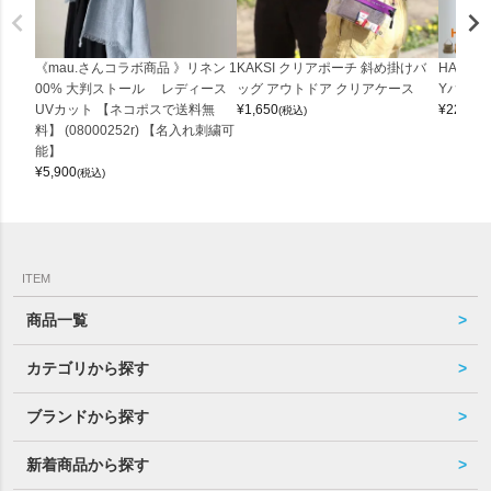
《mau.さんコラボ商品 》リネン 1
KAKSI クリアポーチ 斜め掛けバ
HALEI
00% 大判ストール レディース
ッグ アウトドア クリアケース
Yバッグ 
UVカット 【ネコポスで送料無
¥
1,650
¥
22,000
(税込)
料】 (08000252r) 【名入れ刺繍可
能】
¥
5,900
(税込)
ITEM
商品一覧
カテゴリから探す
ブランドから探す
新着商品から探す