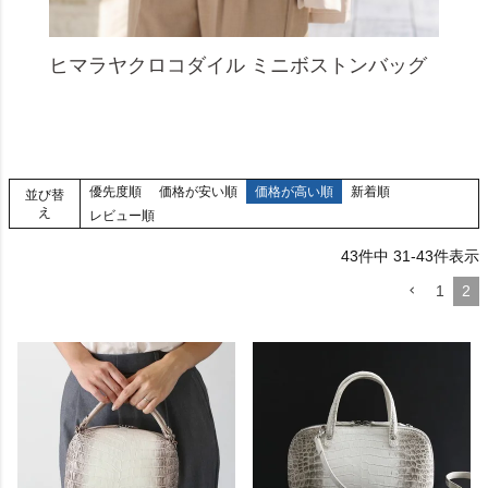
ヒマラヤクロコダイル ミニボストンバッグ
優先度順
価格が安い順
価格が高い順
新着順
並び替
え
レビュー順
43
件中
31
-
43
件表示
1
2