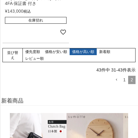
4FA 保証書 付き
¥
143,000
税込
在庫切れ
優先度順
価格が安い順
価格が高い順
新着順
並び替
え
レビュー順
43
件中
31
-
43
件表示
1
2
新着商品