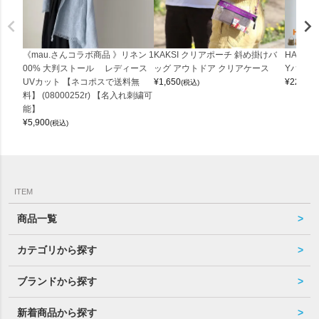
《mau.さんコラボ商品 》リネン 1
KAKSI クリアポーチ 斜め掛けバ
HALEI
00% 大判ストール レディース
ッグ アウトドア クリアケース
Yバッグ 
UVカット 【ネコポスで送料無
¥
1,650
¥
22,000
(税込)
料】 (08000252r) 【名入れ刺繍可
能】
¥
5,900
(税込)
ITEM
商品一覧
カテゴリから探す
ブランドから探す
新着商品から探す