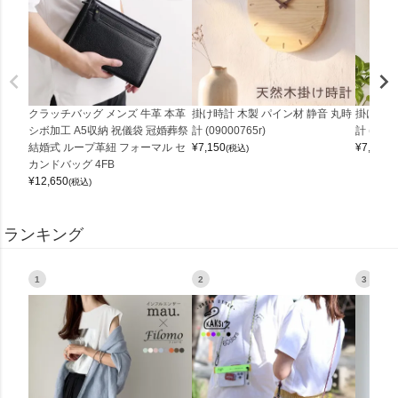
クラッチバッグ メンズ 牛革 本革
掛け時計 木製 パイン材 静音 丸時
掛け時計
シボ加工 A5収納 祝儀袋 冠婚葬祭
計 (09000765r)
計 (0900
結婚式 ループ革紐 フォーマル セ
¥
7,150
¥
7,150
(税込)
(
カンドバッグ 4FB
¥
12,650
(税込)
ランキング
1
2
3