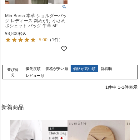
Mia Borsa 本革 ショルダーバッ
グ レディース 斜めがけ 小さめ
ポシェット バッグ 牛革 5F
¥
8,800
税込
5.00
（1件）
優先度順
価格が安い順
価格が高い順
新着順
並び替
え
レビュー順
1
件中
1
-
1
件表示
新着商品