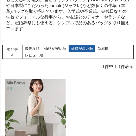
や日本製にこだわったJamale(ジャマレ)など数多くの牛革（本
革)バッグを取り揃えています。入学式や卒業式、参観日などの
学校でフォーマルな行事から、お友達とのディナーやランチな
ど。冠婚葬祭にも使える、シンプルで品のあるバッグを取り揃え
ています。
優先度順
価格が安い順
価格が高い順
新着順
並び替
え
レビュー順
1
件中
1
-
1
件表示