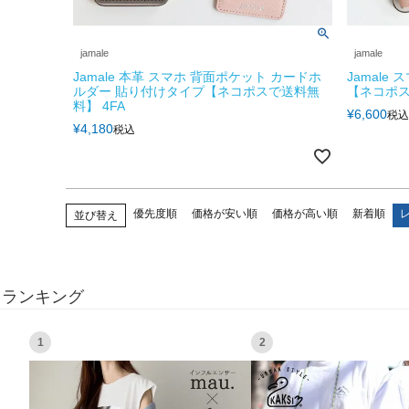
jamale
jamale
Jamale 本革 スマホ 背面ポケット カードホ
Jamal
ルダー 貼り付けタイプ【ネコポスで送料無
【ネコポス
料】 4FA
¥
6,600
税込
¥
4,180
税込
優先度順
価格が安い順
価格が高い順
新着順
並び替え
ランキング
1
2