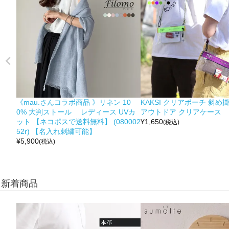
《mau.さんコラボ商品 》リネン 10
KAKSI クリアポーチ 斜め
0% 大判ストール レディース UVカ
アウトドア クリアケース
ット 【ネコポスで送料無料】 (080002
¥
1,650
(税込)
52r) 【名入れ刺繍可能】
¥
5,900
(税込)
新着商品