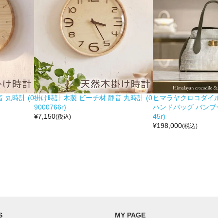
 丸時計 (0
掛け時計 木製 ビーチ材 静音 丸時計 (0
ヒマラヤクロコダイル 
9000766r)
ハンドバッグ バンブー留
¥
7,150
45r)
(税込)
¥
198,000
(税込)
S
MY PAGE