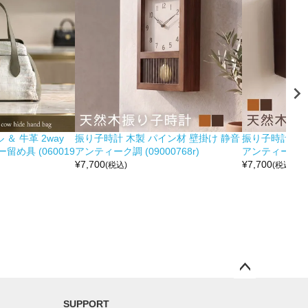
＆ 牛革 2way
振り子時計 木製 パイン材 壁掛け 静音
振り子時計 木製
め具 (060019
アンティーク調 (09000768r)
アンティーク調 (0
¥
7,700
¥
7,700
(税込)
(税込)
ペー
ジト
SUPPORT