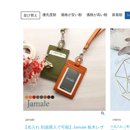
優先度順
価格が安い順
価格が高い順
新着順
並び替え
jamale
mieno
【名入れ 別途購入で可能】Jamale 栃木レザ
※名入れご希