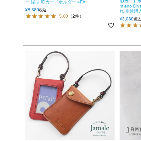
IDカード
ー 縦型 IDカードホルダー 4FA
mieno 
¥
8,580
税込
れ 別途購入で
5.00
（2件）
¥
3,080
税込