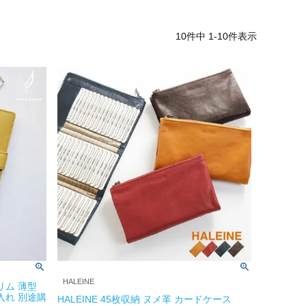
10
件中
1
-
10
件表示
HALEINE
リム 薄型
入れ 別途購
HALEINE 45枚収納 ヌメ革 カードケース