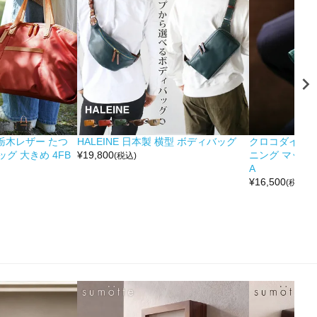
&栃木レザー たつ
HALEINE 日本製 横型 ボディバッグ
クロコダイル 
グ 大きめ 4FB
¥
19,800
ニング マット 
(税込)
A
¥
16,500
(税込)