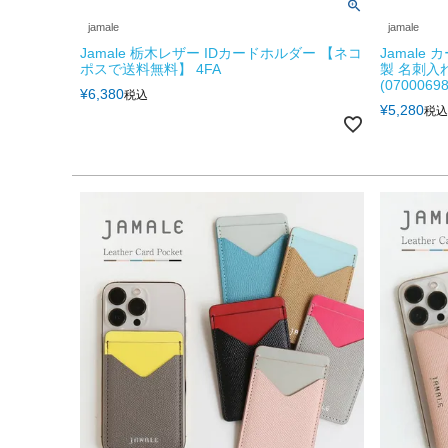
jamale
jamale
Jamale 栃木レザー IDカードホルダー 【ネコ
Jamale
ポスで送料無料】 4FA
製 名刺入
(07000698
¥
6,380
税込
¥
5,280
税込