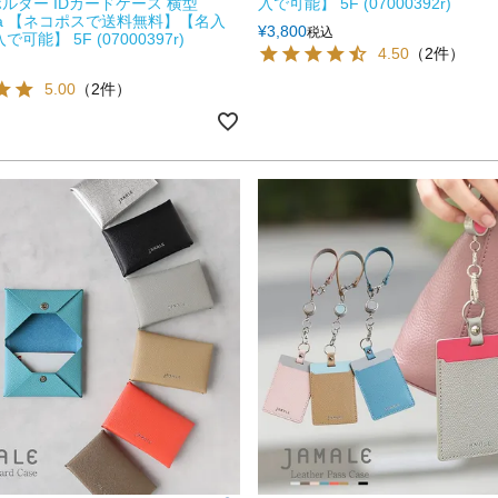
ホルダー IDカードケース 横型
入で可能】 5F (07000392r)
Diva 【ネコポスで送料無料】【名入
¥
3,800
税込
可能】 5F (07000397r)
4.50
（2件）
5.00
（2件）