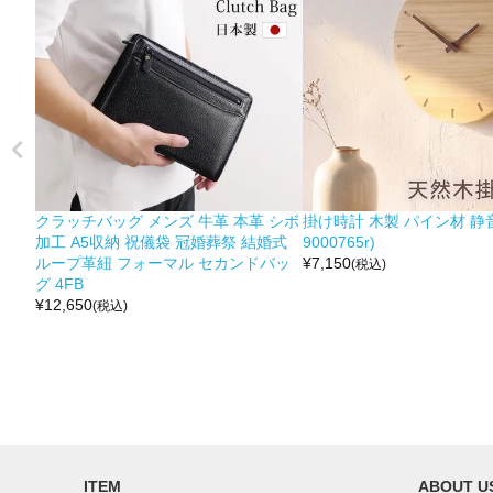
クラッチバッグ メンズ 牛革 本革 シボ
掛け時計 木製 パイン材 静音
加工 A5収納 祝儀袋 冠婚葬祭 結婚式
9000765r)
ループ革紐 フォーマル セカンドバッ
¥
7,150
(税込)
グ 4FB
¥
12,650
(税込)
ITEM
ABOUT U