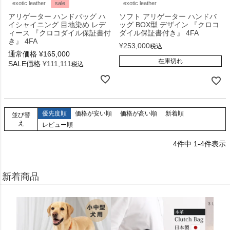
exotic leather
sale
exotic leather
アリゲーター ハンドバッグ ハ
ソフト アリゲーター ハンドバ
イシャイニング 目地染め レデ
ッグ BOX型 デザイン 『クロコ
ィース 『クロコダイル保証書付
ダイル保証書付き』 4FA
き』 4FA
¥
253,000
税込
通常価格
¥
165,000
在庫切れ
SALE価格
¥
111,111
税込
優先度順
価格が安い順
価格が高い順
新着順
並び替
え
レビュー順
4
件中
1
-
4
件表示
新着商品