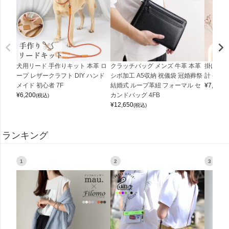
犬用リード 手作りキット 本革 ロ
クラッチバッグ メンズ 牛革 本革
掛け時計
ープ レザークラフト DIY ハンド
シボ加工 A5収納 祝儀袋 冠婚葬祭
計 (0900
メイド 初心者 7F
結婚式 ループ革紐 フォーマル セ
¥
7,150
(
¥
6,200
カンドバッグ 4FB
(税込)
¥
12,650
(税込)
ランキング
1
2
3