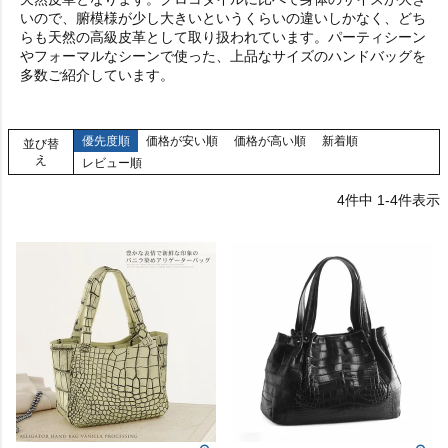
いので、腑模様が少し大きいというくらいの違いしかなく、どち
らも天然の高級皮革として取り扱われています。パーティシーン
やフォーマルなシーンで使った、上品なサイズのハンドバッグを
多数ご紹介しています。
優先度順
価格が安い順
価格が高い順
新着順
並び替
え
レビュー順
4
件中
1
-
4
件表示