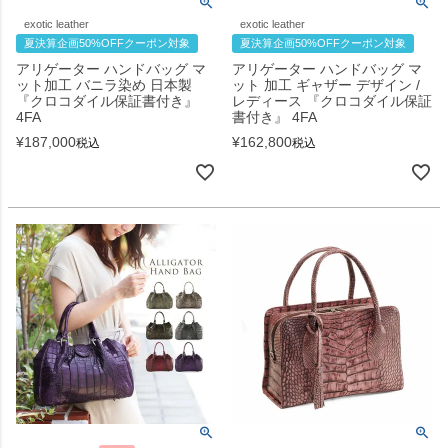
exotic leather
exotic leather
夏決算企画50%OFFクーポン対象
夏決算企画50%OFFクーポン対象
アリゲーター ハンドバッグ マ
アリゲーター ハンドバッグ マ
ット加工 バニラ染め 日本製
ット 加工 ギャザー デザイン /
『クロコダイル保証書付き』
レディース 『クロコダイル保証
4FA
書付き』 4FA
¥
187,000
¥
162,800
税込
税込