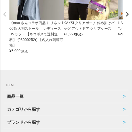
《mau.さんコラボ商品 》リネン 1
KAKSI クリアポーチ 斜め掛けバ
HALEI
00% 大判ストール レディース
ッグ アウトドア クリアケース
Yバッグ 
UVカット 【ネコポスで送料無
¥
1,650
¥
22,000
(税込)
料】 (08000252r) 【名入れ刺繍可
能】
¥
5,900
(税込)
ITEM
商品一覧
カテゴリから探す
ブランドから探す