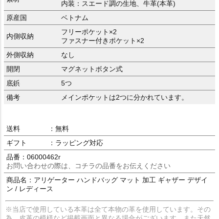
内装：スエード調の生地、牛革(本革)
原産国
ベトナム
フリーポケット×2
内側収納
ファスナー付きポケット×2
外側収納
なし
開閉
マグネットボタン式
底鋲
5つ
備考
メインポケットは2つに分かれています。
送料
：無料
ギフト
：ラッピング対応
品番：06000462r
お問い合わせの際は、コチラの品番をお伝えください
商品名：アリゲーター ハンドバッグ マット 加工 ギャザー デザイ
ン / レディース
※当店で使用している本革は全て本物の革を使用しています。その
為、皮革の模様など掲載画面と異なる場合がございます。また天然