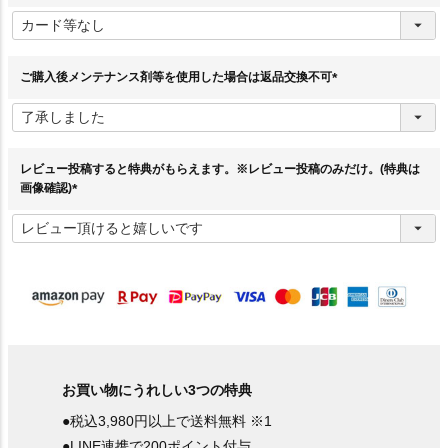
(
必
須
)
ご購入後メンテナンス剤等を使用した場合は返品交換不可
(
必
須
)
レビュー投稿すると特典がもらえます。※レビュー投稿のみだけ。(特典は
画像確認)
(
必
須
)
お買い物にうれしい3つの特典
●税込3,980円以上で送料無料 ※1
●LINE連携で200ポイント付与