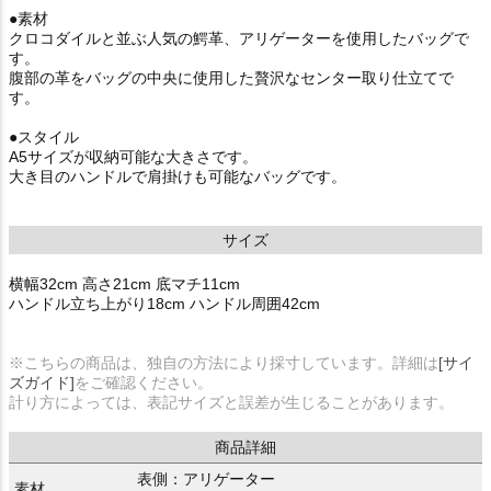
●素材
クロコダイルと並ぶ人気の鰐革、アリゲーターを使用したバッグで
す。
腹部の革をバッグの中央に使用した贅沢なセンター取り仕立てで
す。
●スタイル
A5サイズが収納可能な大きさです。
大き目のハンドルで肩掛けも可能なバッグです。
サイズ
横幅32cm 高さ21cm 底マチ11cm
ハンドル立ち上がり18cm ハンドル周囲42cm
※こちらの商品は、独自の方法により採寸しています。詳細は
[サイ
ズガイド]
をご確認ください。
計り方によっては、表記サイズと誤差が生じることがあります。
商品詳細
表側：アリゲーター
素材