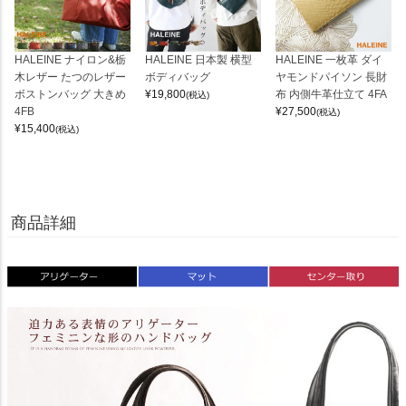
HALEINE ナイロン&栃
HALEINE 日本製 横型
HALEINE 一枚革 ダイ
木レザー たつのレザー
ボディバッグ
ヤモンドパイソン 長財
ボストンバッグ 大きめ
¥
19,800
布 内側牛革仕立て 4FA
(税込)
4FB
¥
27,500
(税込)
¥
15,400
(税込)
商品詳細