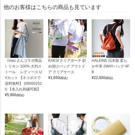
他のお客様はこちらの商品も見ています
《mau.さんコラボ商品
KAKSI クリアポーチ 斜
HALEINE 日本製 柔ら
》リネン 100% 大判ス
め掛けバッグ アウトド
か牛革 2WAYバッグ 4F
トール レディース U
ア クリアケース
B
Vカット 【ネコポスで
¥
1,650
¥
22,000
(税込)
(税込)
送料無料】 (08000252
r) 【名入れ刺繍可能】
¥
5,900
(税込)