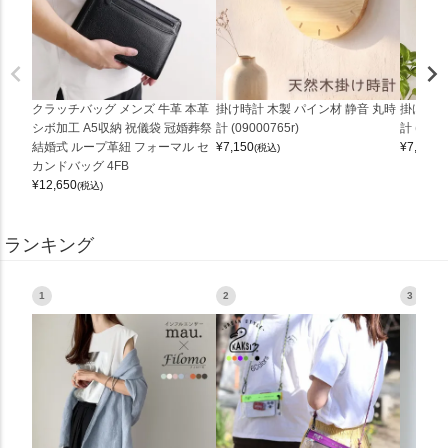
クラッチバッグ メンズ 牛革 本革
掛け時計 木製 パイン材 静音 丸時
掛け時計
シボ加工 A5収納 祝儀袋 冠婚葬祭
計 (09000765r)
計 (0900
結婚式 ループ革紐 フォーマル セ
¥
7,150
¥
7,150
(税込)
(
カンドバッグ 4FB
¥
12,650
(税込)
ランキング
1
2
3