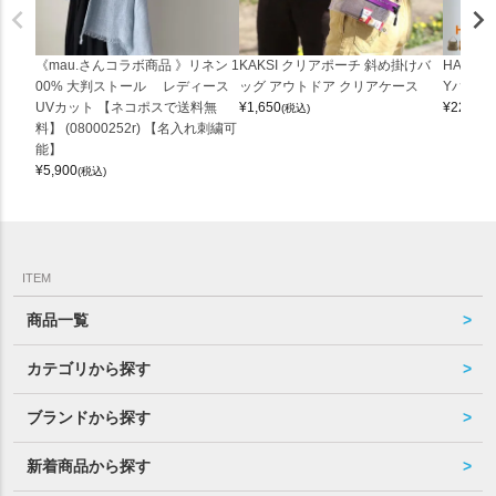
《mau.さんコラボ商品 》リネン 1
KAKSI クリアポーチ 斜め掛けバ
HALEI
00% 大判ストール レディース
ッグ アウトドア クリアケース
Yバッグ 
UVカット 【ネコポスで送料無
¥
1,650
¥
22,000
(税込)
料】 (08000252r) 【名入れ刺繍可
能】
¥
5,900
(税込)
ITEM
商品一覧
カテゴリから探す
ブランドから探す
新着商品から探す