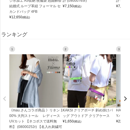
シボ加工 A5収納 祝儀袋 冠婚葬祭
計 (09000765r)
計 (0900
結婚式 ループ革紐 フォーマル セ
¥
7,150
¥
7,150
(税込)
(
カンドバッグ 4FB
¥
12,650
(税込)
ランキング
1
2
3
《mau.さんコラボ商品 》リネン 1
KAKSI クリアポーチ 斜め掛けバ
HALEI
00% 大判ストール レディース
ッグ アウトドア クリアケース
Yバッグ 
UVカット 【ネコポスで送料無
¥
1,650
¥
22,000
(税込)
料】 (08000252r) 【名入れ刺繍可