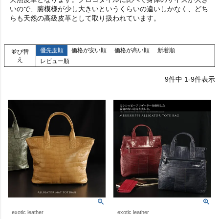
いので、腑模様が少し大きいというくらいの違いしかなく、どち
らも天然の高級皮革として取り扱われています。
優先度順
価格が安い順
価格が高い順
新着順
並び替
え
レビュー順
9
件中
1
-
9
件表示
exotic leather
exotic leather