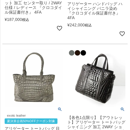
ット 加工 センター取り / 2WAY
アリゲーター ハンドバッグ ハ
仕様 / レディース 『クロコダイ
イシャイニング バニラ染め
ル保証書付き』 4FA
『クロコダイル保証書付き』
4FA
¥
187,000
税込
¥
242,000
税込
exotic leather
【各色1点限り】【アウトレッ
夏決算企画50%OFFクーポン対象
ト】アリゲーター トートバッグ
シャイニング 加工 2WAY ショ
アリゲーター トートバッグ 目