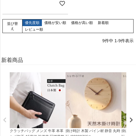
優先度順
価格が安い順
価格が高い順
新着順
並び替
え
レビュー順
9
件中
1
-
9
件表示
新着商品
クラッチバッグ メンズ 牛革 本革
掛け時計 木製 パイン材 静音 丸時
掛け時計