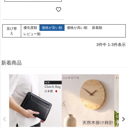
優先度順
価格が安い順
価格が高い順
新着順
並び替
え
レビュー順
3
件中
1
-
3
件表示
新着商品