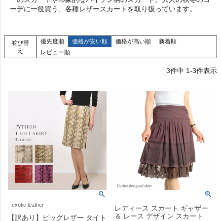
ーデに一役買う、各種レザースカートを取り扱っています。
優先度順
価格が安い順
価格が高い順
新着順
並び替
え
レビュー順
3
件中
1
-
3
件表示
exotic leather
レディース スカート ギャザー
＆ レース デザイン スカート
【訳あり】ピッグレザー タイト