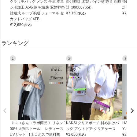
クラッチバッグ メンズ 牛革 本革
掛け時計 木製 パイン材 静音 丸時
掛け時計
シボ加工 A5収納 祝儀袋 冠婚葬祭
計 (09000765r)
計 (0900
結婚式 ループ革紐 フォーマル セ
¥
7,150
¥
7,150
(税込)
(
カンドバッグ 4FB
¥
12,650
(税込)
ランキング
1
2
3
《mau.さんコラボ商品 》リネン 1
KAKSI クリアポーチ 斜め掛けバ
HALEI
00% 大判ストール レディース
ッグ アウトドア クリアケース
Yバッグ 
UVカット 【ネコポスで送料無
¥
1,650
¥
22,000
(税込)