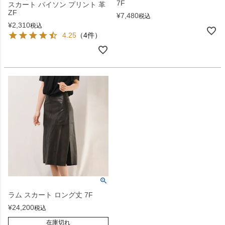
7F
スカート パイソン プリント 革
ZF
¥
7,480
税込
¥
2,310
税込
4.25
（4件）
ラム スカート ロング丈 7F
¥
24,200
税込
在庫切れ