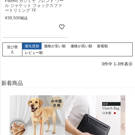
Filomo カシミヤ ブレンド ウー
ル ジャケット フォックスファ
ートリミング 7F
¥
38,500
税込
優先度順
価格が安い順
価格が高い順
新着順
並び替
え
レビュー順
3
件中
1
-
3
件表示
新着商品