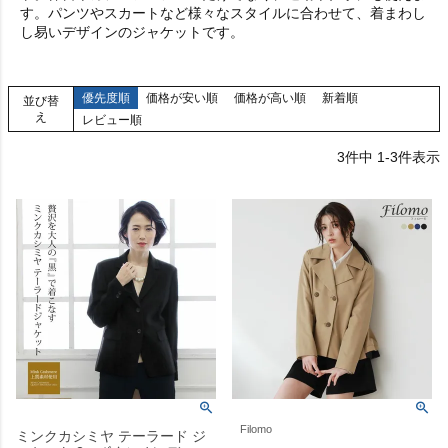
す。パンツやスカートなど様々なスタイルに合わせて、着まわし
し易いデザインのジャケットです。
優先度順
価格が安い順
価格が高い順
新着順
並び替
え
レビュー順
3
件中
1
-
3
件表示
Filomo
ミンクカシミヤ テーラード ジ