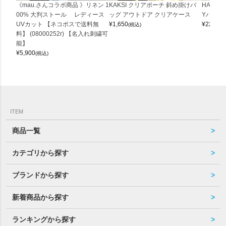
《mau.さんコラボ商品 》リネン 1
KAKSI クリアポーチ 斜め掛けバ
HALEI
00% 大判ストール レディース
ッグ アウトドア クリアケース
Yバッグ 
UVカット 【ネコポスで送料無
¥
1,650
¥
22,000
(税込)
料】 (08000252r) 【名入れ刺繍可
能】
¥
5,900
(税込)
ITEM
商品一覧
カテゴリから探す
ブランドから探す
新着商品から探す
ランキングから探す