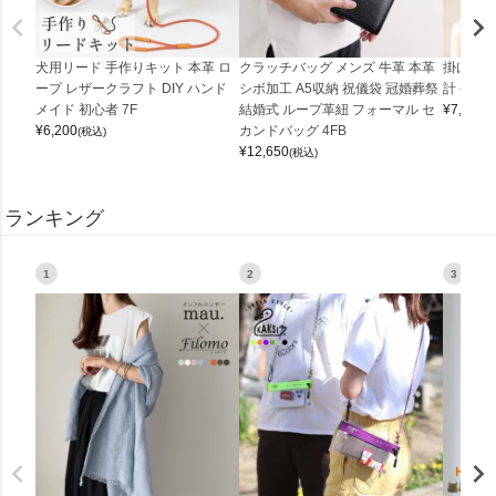
犬用リード 手作りキット 本革 ロ
クラッチバッグ メンズ 牛革 本革
掛け時計
ープ レザークラフト DIY ハンド
シボ加工 A5収納 祝儀袋 冠婚葬祭
計 (0900
メイド 初心者 7F
結婚式 ループ革紐 フォーマル セ
¥
7,150
(
¥
6,200
カンドバッグ 4FB
(税込)
¥
12,650
(税込)
ランキング
1
2
3