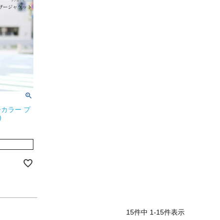
カラー プ
)
15
件中
1
-
15
件表示