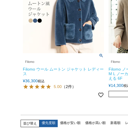
Filomo
Filomo
Filomo ウール ムートン ジャケット レディー
Filomo
ス
M L ノ
える 6F
¥
36,300
税込
¥
14,300
税
5.00
（2件）
優先度順
価格が安い順
価格が高い順
新着順
並び替え