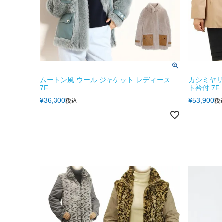
ムートン風 ウール ジャケット レディース
カシミヤリ
7F
ト衿付 7F
¥
36,300
¥
53,900
税込
税