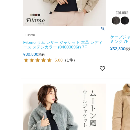
Filomo
ケープジャ
ミング 7F
Filomo ラム レザー ジャケット 本革 レディ
ース ステンカラー (04000096r) 7F
¥
52,800
税
¥
30,800
税込
5.00
（1件）