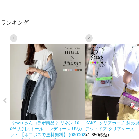
ランキング
1
2
《mau.さんコラボ商品 》リネン 10
KAKSI クリアポーチ 斜め
0% 大判ストール レディース UVカ
アウトドア クリアケース
ット 【ネコポスで送料無料】 (080002
¥
1,650
(税込)