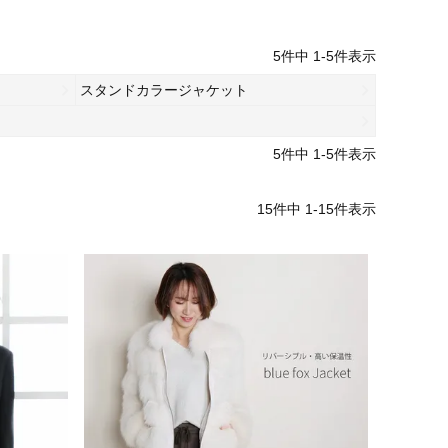
5
件中
1
-
5
件表示
スタンドカラージャケット
5
件中
1
-
5
件表示
15
件中
1
-
15
件表示