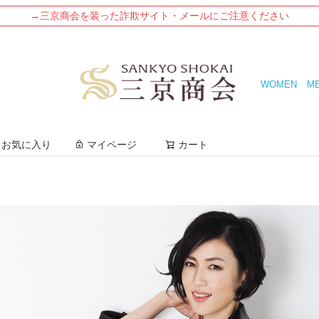
→三京商会を装った詐欺サイト・メールにご注意ください
WOMEN
M
検索
お気に入り
マイページ
カート