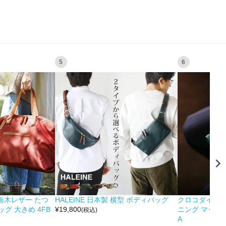
5
6
&栃木レザー たつ
HALEINE 日本製 横型 ボディバッグ
クロコダイル 
グ 大きめ 4FB
¥
19,800
ニング マット 
(税込)
A