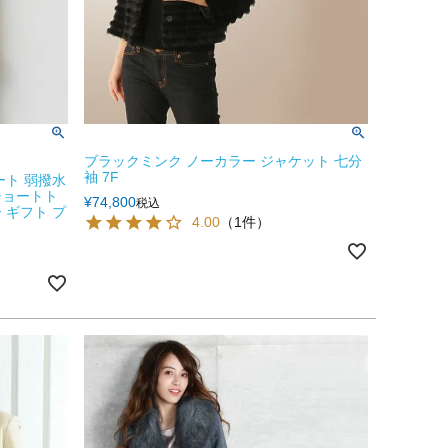
ブラックミンク ノーカラー ジャケット 七分
袖 7F
ート 弱撥水
ショートト
¥
74,800
税込
 ギフト プ
4.00
（1件）