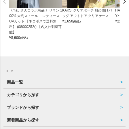
《mau.さんコラボ商品 》リネン 1
KAKSI クリアポーチ 斜め掛けバ
HALEI
00% 大判ストール レディース
ッグ アウトドア クリアケース
Yバッグ 
UVカット 【ネコポスで送料無
¥
1,650
¥
22,000
(税込)
料】 (08000252r) 【名入れ刺繍可
能】
¥
5,900
(税込)
ITEM
商品一覧
カテゴリから探す
ブランドから探す
新着商品から探す