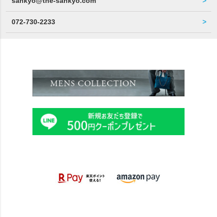
sankyo@the-sankyo.com
072-730-2233