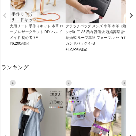
犬用リード 手作りキット 本革 ロ
クラッチバッグ メンズ 牛革 本革
掛け時計
ープ レザークラフト DIY ハンド
シボ加工 A5収納 祝儀袋 冠婚葬祭
計 (0900
メイド 初心者 7F
結婚式 ループ革紐 フォーマル セ
¥
7,150
(
¥
6,200
カンドバッグ 4FB
(税込)
¥
12,650
(税込)
ランキング
1
2
3