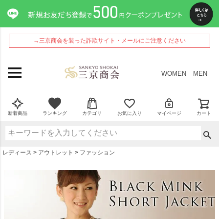
ペー
ジト
ップ
へ
→三京商会を装った詐欺サイト・メールにご注意ください
WOMEN
MEN
新着商品
ランキング
カテゴリ
お気に入り
マイページ
カート
レディース
アウトレット
ファッション