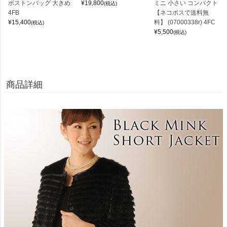
ボストンバッグ 大きめ
¥
19,800
ミニ 小さい コンパクト
(税込)
4FB
【ネコポスで送料無
¥
15,400
料】 (07000338r) 4FC
(税込)
¥
5,500
(税込)
商品詳細