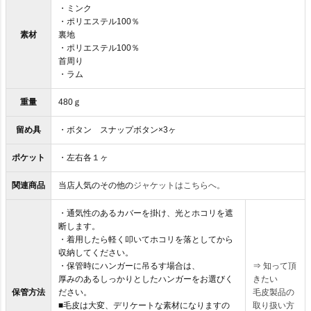
・ミンク
・ポリエステル100％
素材
裏地
・ポリエステル100％
首周り
・ラム
重量
480ｇ
留め具
・ボタン スナップボタン×3ヶ
ポケット
・左右各１ヶ
関連商品
当店人気のその他の
ジャケットはこちらへ。
・通気性のあるカバーを掛け、光とホコリを遮
断します。
・着用したら軽く叩いてホコリを落としてから
収納してください。
・保管時にハンガーに吊るす場合は、
⇒
知って頂
厚みのあるしっかりとしたハンガーをお選びく
きたい
保管方法
ださい。
毛皮製品の
■毛皮は大変、デリケートな素材になりますの
取り扱い方