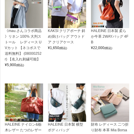
《mau.さんコラボ商品
KAKSI クリアポーチ 斜
HALEINE 日本製 柔ら
》リネン 100% 大判ス
め掛けバッグ アウトド
か牛革 2WAYバッグ 4F
トール レディース U
ア クリアケース
B
Vカット 【ネコポスで
¥
1,650
¥
22,000
(税込)
(税込)
送料無料】 (08000252
r) 【名入れ刺繍可能】
¥
5,900
(税込)
HALEINE ナイロン&栃
HALEINE 日本製 横型
財布 レディース 二つ折
木レザー たつのレザー
ボディバッグ
り財布 本革 Mia Borsa