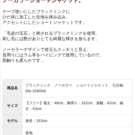
ノーカラーショートジャケット。
テープ使いにしたブラックミンクに、
ひだ状に加工した生地を挟み込み、
アクセントにしたショートジャケットです。
「毛皮の宝石」と称されるブラックミンクを使用、
刺し毛には艶がありとても綺麗な輝きを放ちます。
ノーカラーデザインで首元もスッキリと見え、
首周りにはラム革をパイピングで使用しているので、
肌触りも柔らかです 。
ブラックミンク ノーカラー ショートジャケット 七分袖
商品名
(No.104044)
【フリー】着丈：48cm、胸周り：102cm、肩幅：42cm、袖
サイズ
丈：43cm
モデル
身長：163cm
表地