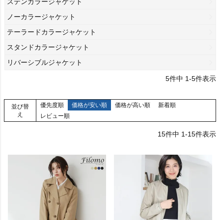
ステンカラージャケット
ノーカラージャケット
テーラードカラージャケット
スタンドカラージャケット
リバーシブルジャケット
5
件中
1
-
5
件表示
優先度順
価格が安い順
価格が高い順
新着順
並び替
え
レビュー順
15
件中
1
-
15
件表示