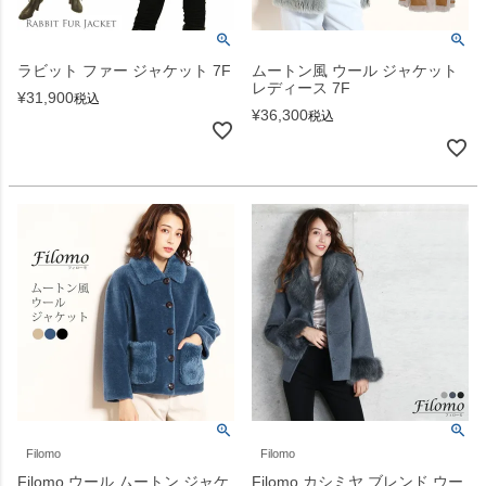
ラビット ファー ジャケット 7F
ムートン風 ウール ジャケット
レディース 7F
¥
31,900
税込
¥
36,300
税込
Filomo
Filomo
Filomo ウール ムートン ジャケ
Filomo カシミヤ ブレンド ウー