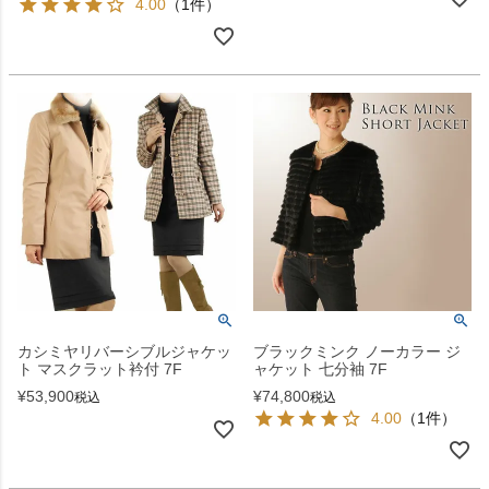
4.00
（1件）
カシミヤリバーシブルジャケッ
ブラックミンク ノーカラー ジ
ト マスクラット衿付 7F
ャケット 七分袖 7F
¥
53,900
¥
74,800
税込
税込
4.00
（1件）