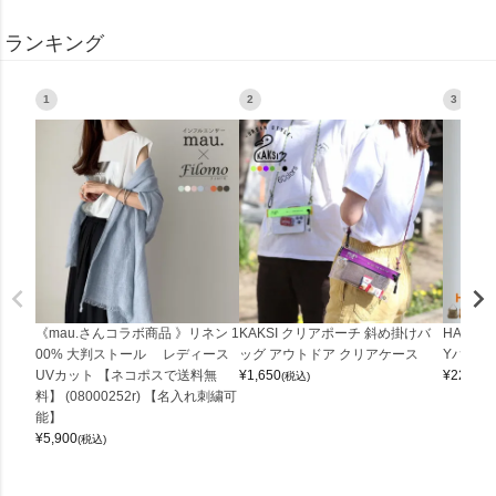
ランキング
1
2
3
《mau.さんコラボ商品 》リネン 1
KAKSI クリアポーチ 斜め掛けバ
HALEI
00% 大判ストール レディース
ッグ アウトドア クリアケース
Yバッグ 
UVカット 【ネコポスで送料無
¥
1,650
¥
22,000
(税込)
料】 (08000252r) 【名入れ刺繍可
能】
¥
5,900
(税込)