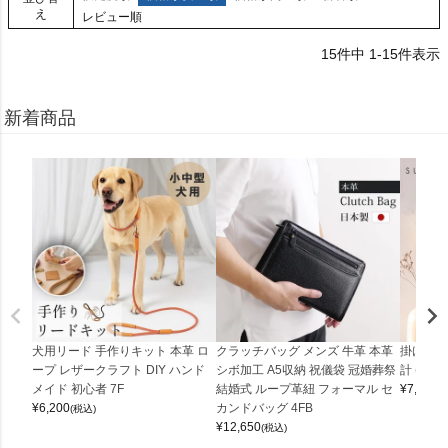
え
レビュー順
15
件中
1
-
15
件表示
新着商品
犬用リード 手作りキット 本革 ロ
クラッチバッグ メンズ 牛革 本革
掛け時計
ープ レザークラフト DIY ハンド
シボ加工 A5収納 祝儀袋 冠婚葬祭
計 (0900
メイド 初心者 7F
結婚式 ループ革紐 フォーマル セ
¥
7,150
(
¥
6,200
カンドバッグ 4FB
(税込)
¥
12,650
(税込)