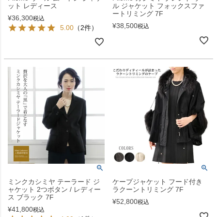
ット レディース
ル ジャケット フォックスファ
ートリミング 7F
¥
36,300
税込
¥
38,500
税込
5.00
（2件）
ミンクカシミヤ テーラード ジ
ケープジャケット フード付き
ャケット 2つボタン / レディー
ラクーントリミング 7F
ス ブラック 7F
¥
52,800
税込
¥
41,800
税込