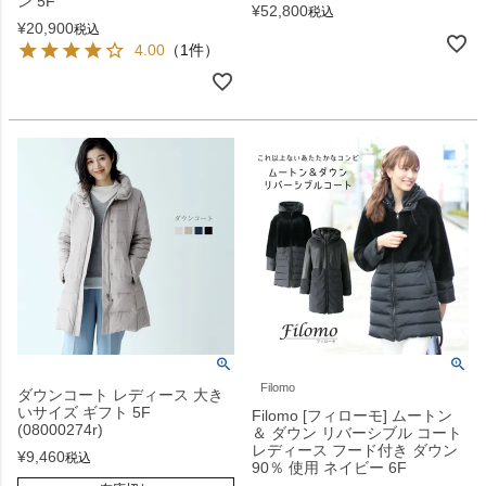
ン 5F
¥
52,800
税込
¥
20,900
税込
4.00
（1件）
Filomo
ダウンコート レディース 大き
いサイズ ギフト 5F
Filomo [フィローモ] ムートン
(08000274r)
＆ ダウン リバーシブル コート
レディース フード付き ダウン
¥
9,460
税込
90％ 使用 ネイビー 6F