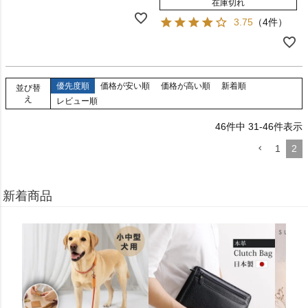
在庫切れ
3.75
（4件）
優先度順
価格が安い順
価格が高い順
新着順
並び替
え
レビュー順
46
件中
31
-
46
件表示
1
2
新着商品