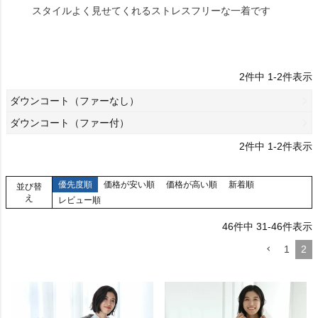
スタイルよく見せてくれるストレスフリーな一着です
2
件中
1
-
2
件表示
ダウンコート（ファーなし）
ダウンコート（ファー付）
2
件中
1
-
2
件表示
優先度順
価格が安い順
価格が高い順
新着順
並び替
え
レビュー順
46
件中
31
-
46
件表示
1
2