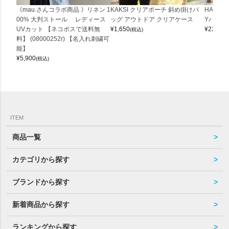
《mau.さんコラボ商品 》リネン 1
KAKSI クリアポーチ 斜め掛けバ
HALEI
00% 大判ストール レディース
ッグ アウトドア クリアケース
Yバッグ 
UVカット 【ネコポスで送料無
¥
1,650
¥
22,000
(税込)
料】 (08000252r) 【名入れ刺繍可
能】
¥
5,900
(税込)
ITEM
商品一覧
カテゴリから探す
ブランドから探す
新着商品から探す
ランキングから探す