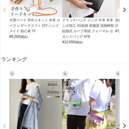
犬用リード 手作りキット 本革 ロ
クラッチバッグ メンズ 牛革 本革
掛け時計
ープ レザークラフト DIY ハンド
シボ加工 A5収納 祝儀袋 冠婚葬祭
計 (0900
メイド 初心者 7F
結婚式 ループ革紐 フォーマル セ
¥
7,150
(
¥
6,200
カンドバッグ 4FB
(税込)
¥
12,650
(税込)
ランキング
1
2
3