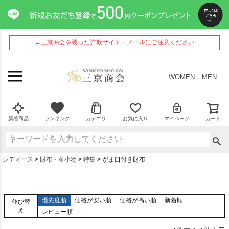
→三京商会を装った詐欺サイト・メールにご注意ください
WOMEN
MEN
新着商品
ランキング
カテゴリ
お気に入り
マイページ
カート
レディース
財布・革小物
特集
がま口付き財布
優先度順
価格が安い順
価格が高い順
新着順
並び替
え
レビュー順