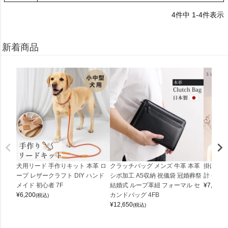
4
件中
1
-
4
件表示
新着商品
犬用リード 手作りキット 本革 ロ
クラッチバッグ メンズ 牛革 本革
掛け時計
ープ レザークラフト DIY ハンド
シボ加工 A5収納 祝儀袋 冠婚葬祭
計 (0900
メイド 初心者 7F
結婚式 ループ革紐 フォーマル セ
¥
7,150
(
¥
6,200
カンドバッグ 4FB
(税込)
¥
12,650
(税込)