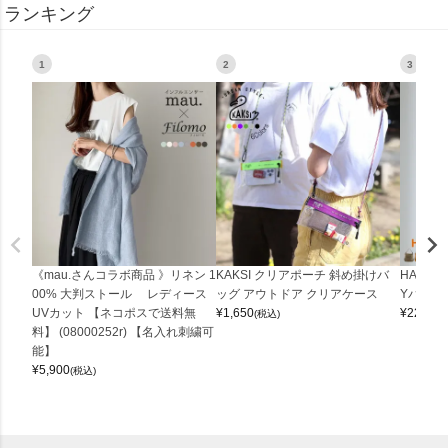
ランキング
1
2
3
《mau.さんコラボ商品 》リネン 1
KAKSI クリアポーチ 斜め掛けバ
HALEI
00% 大判ストール レディース
ッグ アウトドア クリアケース
Yバッグ 
UVカット 【ネコポスで送料無
¥
1,650
¥
22,000
(税込)
料】 (08000252r) 【名入れ刺繍可
能】
¥
5,900
(税込)