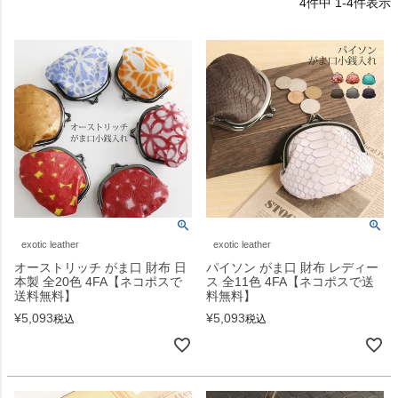
4
件中
1
-
4
件表示
exotic leather
exotic leather
オーストリッチ がま口 財布 日
パイソン がま口 財布 レディー
本製 全20色 4FA【ネコポスで
ス 全11色 4FA【ネコポスで送
送料無料】
料無料】
¥
5,093
¥
5,093
税込
税込