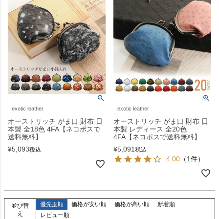
exotic leather
exotic leather
オーストリッチ がま口 財布 日
オーストリッチ がま口 財布 日
本製 全18色 4FA【ネコポスで
本製 レディース 全20色
送料無料】
4FA【ネコポスで送料無料】
¥
5,093
¥
5,091
税込
税込
4.00
（1件）
優先度順
価格が安い順
価格が高い順
新着順
並び替
え
レビュー順