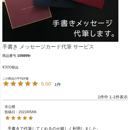
手書き メッセージカード代筆 サービス
商品番号
109899r
¥
300
税込
5.00
1
1
件中
1
-
1
件表示
非公開
投稿日
2022/05/06
手書きで代筆してくれるのが嬉しく利用しました。