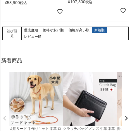
¥
107,800
税込
¥
53,900
税込
優先度順
価格が安い順
価格が高い順
新着順
並び替
え
レビュー順
新着商品
犬用リード 手作りキット 本革 ロ
クラッチバッグ メンズ 牛革 本革
掛け時計