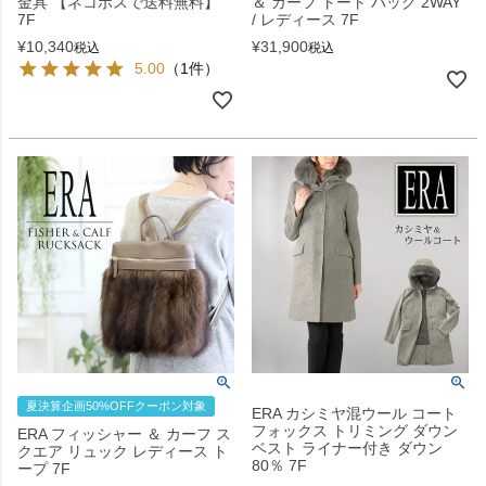
金具 【ネコポスで送料無料】
＆ カーフ トート バッグ 2WAY
7F
/ レディース 7F
¥
10,340
¥
31,900
税込
税込
5.00
（1件）
夏決算企画50%OFFクーポン対象
ERA カシミヤ混ウール コート
フォックス トリミング ダウン
ERA フィッシャー ＆ カーフ ス
ベスト ライナー付き ダウン
クエア リュック レディース ト
80％ 7F
ープ 7F