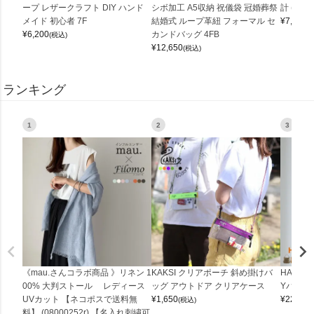
ープ レザークラフト DIY ハンド
シボ加工 A5収納 祝儀袋 冠婚葬祭
計 (0900
メイド 初心者 7F
結婚式 ループ革紐 フォーマル セ
¥
7,150
(
¥
6,200
カンドバッグ 4FB
(税込)
¥
12,650
(税込)
ランキング
1
2
3
《mau.さんコラボ商品 》リネン 1
KAKSI クリアポーチ 斜め掛けバ
HALEI
00% 大判ストール レディース
ッグ アウトドア クリアケース
Yバッグ 
UVカット 【ネコポスで送料無
¥
1,650
¥
22,000
(税込)
料】 (08000252r) 【名入れ刺繍可