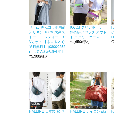
《mau.さんコラボ商品
KAKSI クリアポーチ
H
》リネン 100% 大判ス
斜め掛けバッグ アウト
か
トール レディース U
ドア クリアケース
F
Vカット 【ネコポスで
¥
1,650
¥
(税込)
送料無料】 (08000252
r) 【名入れ刺繍可能】
¥
5,900
(税込)
HALEINE 日本製 横型
HALEINE ナイロン&栃
H