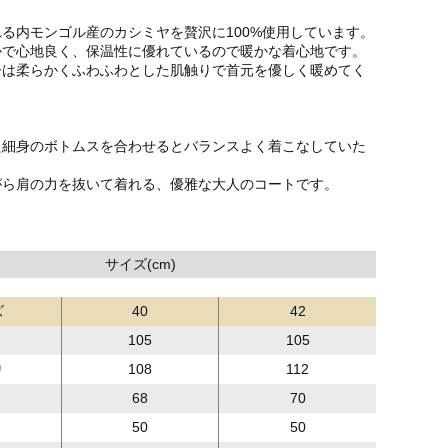
る内モンゴル産のカシミヤを贅沢に100%使用しています。
かで心地良く、保温性に優れているので暖かな着心地です。
ーは柔らかくふわふわとした肌触りで首元を優しく暖めてく
た細身のボトムスを合わせるとバランスよく着こなしていた
がら肩の力を抜いて着れる、優雅な大人のコートです。
サイズ(cm)
ズ
40
42
105
105
り
108
112
68
70
50
50