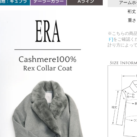
アームホ
裄丈
重さ
※こちらの商
ド]
をご確認く
計り方によっ