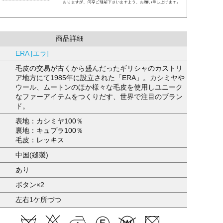
商品詳細
ERA [エラ]
毛皮の交易が古くから盛んだったギリシャのカストリ
ア地方にて1985年に設立された「ERA」。カシミヤや
ウール、ムートンのほか様々な毛皮を使用しユニーク
なファーアイテムをつくりだす、世界で注目のブラン
ド。
表地：カシミヤ100％
裏地：キュプラ100％
毛皮：レッキス
中国(縫製)
あり
ボタン×2
左右1ケ所づつ