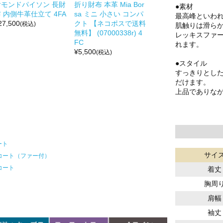
ヤモンドパイソン 長財
折り財布 本革 Mia Bor
●素材
 内側牛革仕立て 4FA
sa ミニ 小さい コンパ
最高峰といわれ
27,500
クト 【ネコポスで送料
(税込)
肌触りは滑ら
無料】 (07000338r) 4
レッキスファ
FC
れます。
¥
5,500
(税込)
●スタイル
すっきりとし
だけます。
上品でありな
ート
サイ
コート（ファー付）
コート
着丈
胸周
肩幅
袖丈