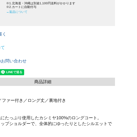
※1.北海道・沖縄は別途1,100円送料がかかります
※2.カートに自動付与
→返品について
書く
いて
のお問い合わせ
商品詳細
チ／ファー付き／ロング丈／裏地付き
にたっぷり使用したカシミヤ100%のロングコート。
ロップショルダーで、全体的にゆったりとしたシルエットで