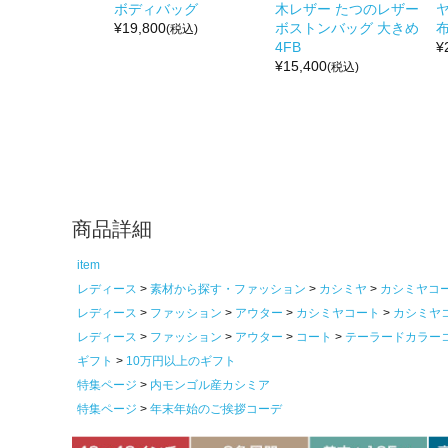
ボディバッグ
木レザー たつのレザー
¥
19,800
ボストンバッグ 大きめ
布
(税込)
4FB
¥
¥
15,400
(税込)
商品詳細
item
レディース
素材から探す・ファッション
カシミヤ
カシミヤコ
レディース
ファッション
アウター
カシミヤコート
カシミヤ
レディース
ファッション
アウター
コート
テーラードカラー
ギフト
10万円以上のギフト
特集ページ
内モンゴル産カシミア
特集ページ
年末年始のご挨拶コーデ