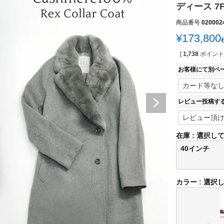
ディース 7
商品番号
020002
¥
173,800
[
1,738
ポイント
お客様にて別ペ
レビュー投稿す
在庫
選択し
40インチ
カラー
選択