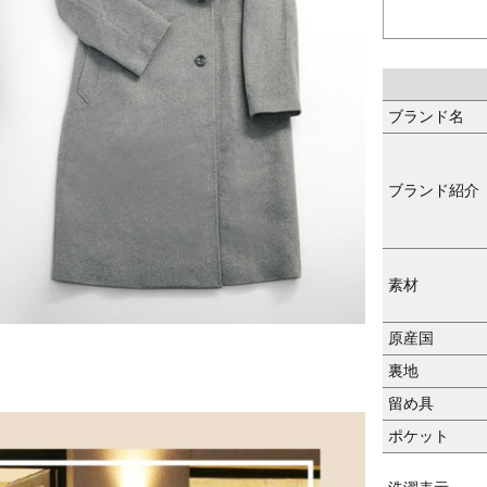
ブランド名
ブランド紹介
素材
原産国
裏地
留め具
ポケット