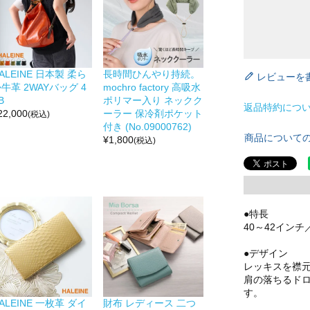
ALEINE 日本製 柔ら
長時間ひんやり持続。
レビューを
牛革 2WAYバッグ 4
mochro factory 高吸水
B
ポリマー入り ネックク
返品特約につ
22,000
ーラー 保冷剤ポケット
(税込)
付き (No.09000762)
商品について
¥
1,800
(税込)
●特長
40～42イン
●デザイン
レッキスを襟元
肩の落ちるド
す。
ALEINE 一枚革 ダイ
財布 レディース 二つ