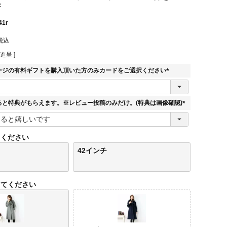
F
41r
税込
進呈 ]
ージの有料ギフトを購入頂いた方のみカードをご選択ください
(
必
須
ると特典がもらえます。※レビュー投稿のみだけ。(特典は画像確認)
)
(
必
須
てください
)
42インチ
してください