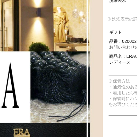
洗濯表示
※洗濯表示の
ギフト
品番：020002
お問い合わせ
商品名：ERA/
レディース
※保管方法
・通気性のあ
・着用したら
・保管時にハ
をお選びくだ