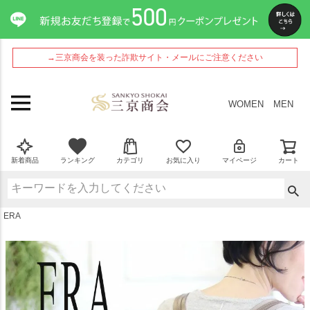
ペー
ジト
ップ
へ
→三京商会を装った詐欺サイト・メールにご注意ください
WOMEN
MEN
新着商品
ランキング
カテゴリ
お気に入り
マイページ
カート
ERA