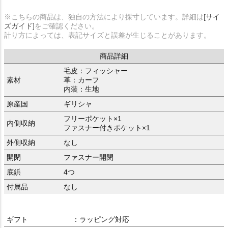
※こちらの商品は、独自の方法により採寸しています。詳細は
[サイ
ズガイド]
をご確認ください。
計り方によっては、表記サイズと誤差が生じることがあります。
商品詳細
毛皮：フィッシャー
素材
革：カーフ
内装：生地
原産国
ギリシャ
フリーポケット×1
内側収納
ファスナー付きポケット×1
外側収納
なし
開閉
ファスナー開閉
底鋲
4つ
付属品
なし
ギフト
：ラッピング対応