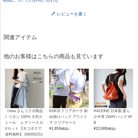
レビューを書く
関連アイテム
他のお客様はこちらの商品も見ています
《mau.さんコラボ商品
KAKSI クリアポーチ 斜
HALEINE 日本製 柔ら
》リネン 100% 大判ス
め掛けバッグ アウトド
か牛革 2WAYバッグ 4F
トール レディース U
ア クリアケース
B
Vカット 【ネコポスで
¥
1,650
¥
22,000
(税込)
(税込)
送料無料】 (08000252