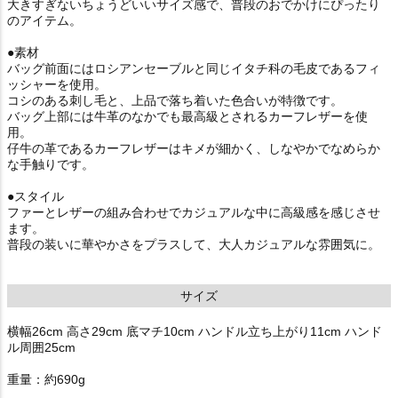
大きすぎないちょうどいいサイズ感で、普段のおでかけにぴったり
のアイテム。
●素材
バッグ前面にはロシアンセーブルと同じイタチ科の毛皮であるフィ
ッシャーを使用。
コシのある刺し毛と、上品で落ち着いた色合いが特徴です。
バッグ上部には牛革のなかでも最高級とされるカーフレザーを使
用。
仔牛の革であるカーフレザーはキメが細かく、しなやかでなめらか
な手触りです。
●スタイル
ファーとレザーの組み合わせでカジュアルな中に高級感を感じさせ
ます。
普段の装いに華やかさをプラスして、大人カジュアルな雰囲気に。
サイズ
横幅26cm 高さ29cm 底マチ10cm ハンドル立ち上がり11cm ハンド
ル周囲25cm
重量：約690g