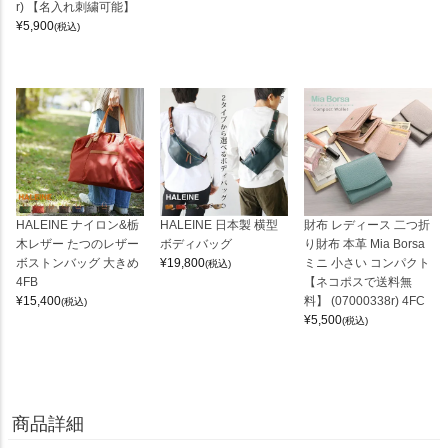
r) 【名入れ刺繍可能】
¥
5,900
(税込)
HALEINE ナイロン&栃
HALEINE 日本製 横型
財布 レディース 二つ折
木レザー たつのレザー
ボディバッグ
り財布 本革 Mia Borsa
ボストンバッグ 大きめ
¥
19,800
ミニ 小さい コンパクト
(税込)
4FB
【ネコポスで送料無
¥
15,400
料】 (07000338r) 4FC
(税込)
¥
5,500
(税込)
商品詳細