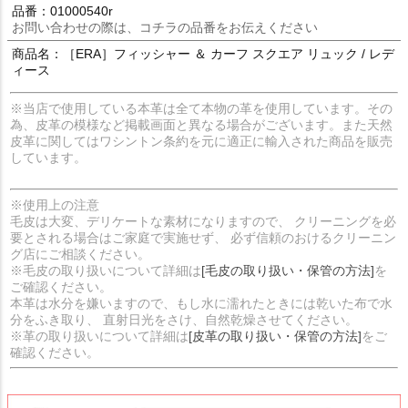
品番：01000540r
お問い合わせの際は、コチラの品番をお伝えください
商品名：［ERA］フィッシャー ＆ カーフ スクエア リュック / レデ
ィース
※当店で使用している本革は全て本物の革を使用しています。その
為、皮革の模様など掲載画面と異なる場合がございます。また天然
皮革に関してはワシントン条約を元に適正に輸入された商品を販売
しています。
※使用上の注意
毛皮は大変、デリケートな素材になりますので、 クリーニングを必
要とされる場合はご家庭で実施せず、 必ず信頼のおけるクリーニン
グ店にご相談ください。
※毛皮の取り扱いについて詳細は
[毛皮の取り扱い・保管の方法]
を
ご確認ください。
本革は水分を嫌いますので、もし水に濡れたときには乾いた布で水
分をふき取り、 直射日光をさけ、自然乾燥させてください。
※革の取り扱いについて詳細は
[皮革の取り扱い・保管の方法]
をご
確認ください。