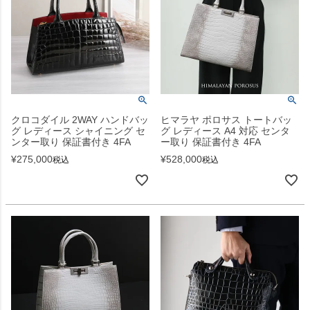
クロコダイル 2WAY ハンドバッ
ヒマラヤ ポロサス トートバッ
グ レディース シャイニング セ
グ レディース A4 対応 センタ
ンター取り 保証書付き 4FA
ー取り 保証書付き 4FA
¥
275,000
¥
528,000
税込
税込