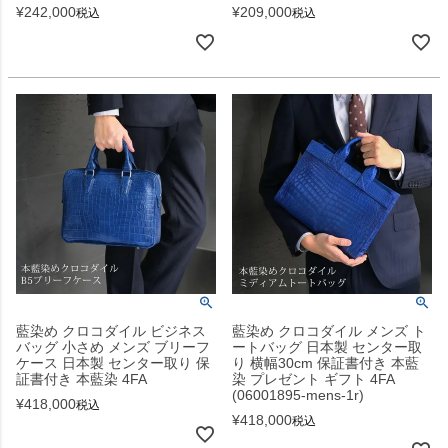
¥
242,000
¥
209,000
税込
税込
藍染め クロコダイル ビジネス
藍染め クロコダイル メンズ ト
バッグ 小さめ メンズ ブリーフ
ートバッグ 日本製 センター取
ケース 日本製 センター取り 保
り 横幅30cm 保証書付き 本藍
証書付き 本藍染 4FA
染 プレゼント ギフト 4FA
(06001895-mens-1r)
¥
418,000
税込
¥
418,000
税込