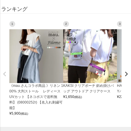
ランキング
1
2
3
《mau.さんコラボ商品 》リネン 1
KAKSI クリアポーチ 斜め掛けバ
HALEI
00% 大判ストール レディース
ッグ アウトドア クリアケース
Yバッグ 
UVカット 【ネコポスで送料無
¥
1,650
¥
22,000
(税込)
料】 (08000252r) 【名入れ刺繍可
能】
¥
5,900
(税込)