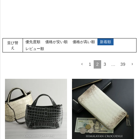
優先度順
価格が安い順
価格が高い順
新着順
並び替
え
レビュー順
1
2
3
…
39