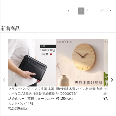
1
2
3
…
39
新着商品
クラッチバッグ メンズ 牛革 本革
掛け時計 木製 パイン材 静音 丸時
掛け時計
シボ加工 A5収納 祝儀袋 冠婚葬祭
計 (09000765r)
計 (0900
結婚式 ループ革紐 フォーマル セ
¥
7,150
¥
7,150
(税込)
(
カンドバッグ 4FB
¥
12,650
(税込)