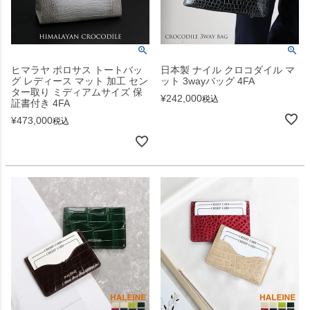
ヒマラヤ ポロサス トートバッ
日本製 ナイル クロコダイル マ
グ レディース マット 加工 セン
ット 3wayバッグ 4FA
ター取り ミディアムサイズ 保
¥
242,000
税込
証書付き 4FA
¥
473,000
税込