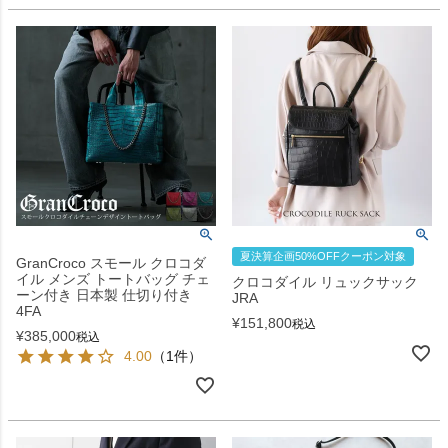
夏決算企画50%OFFクーポン対象
GranCroco スモール クロコダ
イル メンズ トートバッグ チェ
クロコダイル リュックサック
ーン付き 日本製 仕切り付き
JRA
4FA
¥
151,800
税込
¥
385,000
税込
4.00
（1件）