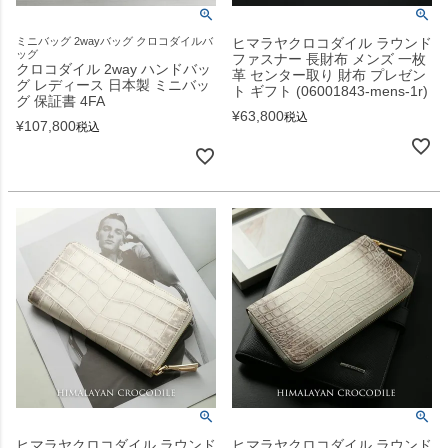
ミニバッグ 2wayバッグ クロコダイルバ
ヒマラヤクロコダイル ラウンド
ッグ
ファスナー 長財布 メンズ 一枚
クロコダイル 2way ハンドバッ
革 センター取り 財布 プレゼン
グ レディース 日本製 ミニバッ
ト ギフト (06001843-mens-1r)
グ 保証書 4FA
¥
63,800
税込
¥
107,800
税込
ヒマラヤクロコダイル ラウンド
ヒマラヤクロコダイル ラウンド