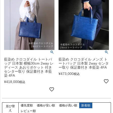
藍染め クロコダイル トートバ
藍染め クロコダイル メンズ ト
ッグ 日本製 横幅30cm 2way レ
ートバッグ 日本製 2way センタ
ディース あおりポケット 付き
ー取り 保証書付き 本藍染 4FA
センター取り 保証書付き 本藍
¥
473,000
税込
染 4FA
¥
418,000
税込
優先度順
価格が安い順
価格が高い順
新着順
並び替
え
レビュー順