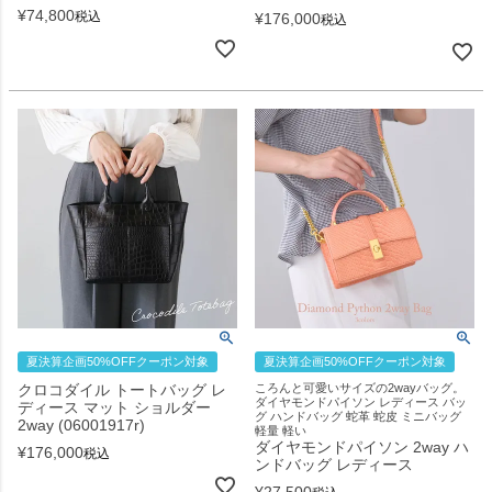
¥
74,800
税込
¥
176,000
税込
夏決算企画50%OFFクーポン対象
夏決算企画50%OFFクーポン対象
クロコダイル トートバッグ レ
ころんと可愛いサイズの2wayバッグ。
ダイヤモンドパイソン レディース バッ
ディース マット ショルダー
グ ハンドバッグ 蛇革 蛇皮 ミニバッグ
2way (06001917r)
軽量 軽い
ダイヤモンドパイソン 2way ハ
¥
176,000
税込
ンドバッグ レディース
¥
27,500