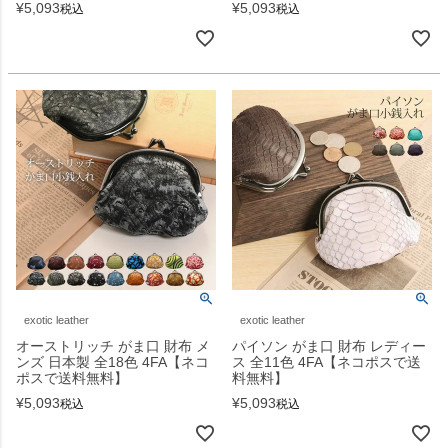
¥
5,093
¥
5,093
税込
税込
exotic leather
exotic leather
オーストリッチ がま口 財布 メ
パイソン がま口 財布 レディー
ンズ 日本製 全18色 4FA【ネコ
ス 全11色 4FA【ネコポスで送
ポスで送料無料】
料無料】
¥
5,093
¥
5,093
税込
税込