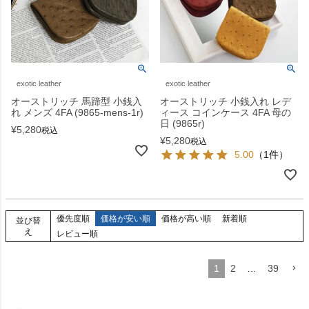
exotic leather
exotic leather
オーストリッチ 馬蹄型 小銭入
オーストリッチ 小銭入れ レデ
れ メンズ 4FA (9865-mens-1r)
ィース コインケース 4FA 母の
日 (9865r)
¥
5,280
税込
¥
5,280
税込
5.00
（1件）
優先度順
価格が安い順
価格が高い順
新着順
並び替
え
レビュー順
1
2
…
39