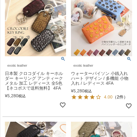
exotic leather
exotic leather
日本製 クロコダイル キーホル
ウォーターパイソン 小銭入れ
ダー キーリング アンティーク
ハート デザイン / 多機能 小物
メタル 加工 レディース 全5色
入れ / レディース 4FA
【ネコポスで送料無料】 4FA
¥
5,280
税込
¥
5,280
税込
4.00
（2件）