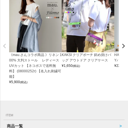
《mau.さんコラボ商品 》リネン 1
KAKSI クリアポーチ 斜め掛けバ
HALEI
00% 大判ストール レディース
ッグ アウトドア クリアケース
Yバッグ 
UVカット 【ネコポスで送料無
¥
1,650
¥
22,000
(税込)
料】 (08000252r) 【名入れ刺繍可
能】
¥
5,900
(税込)
ITEM
商品一覧