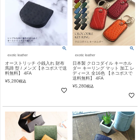
exotic leather
exotic leather
オーストリッチ 小銭入れ 財布
日本製 クロコダイル キーホル
馬蹄 型 / メンズ【ネコポスで送
ダー キーリング マット 加工 レ
料無料】 4FA
ディース 全16色 【ネコポスで
送料無料】 4FA
¥
5,280
税込
¥
5,280
税込