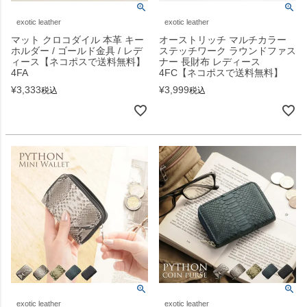
exotic leather
exotic leather
マット クロコダイル 本革 キー
オーストリッチ マルチカラー
ホルダー / ゴールド金具 / レデ
ステッチワーク ラウンドファス
ィース【ネコポスで送料無料】
ナー 長財布 レディース
4FA
4FC【ネコポスで送料無料】
¥
3,333
¥
3,999
税込
税込
exotic leather
exotic leather