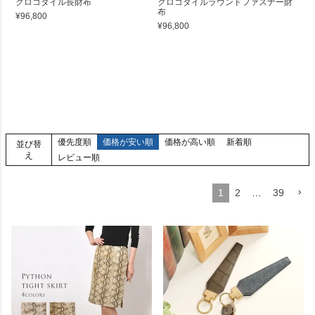
クロコダイル長財布
クロコダイルラウンドファスナー財
布
¥96,800
¥96,800
優先度順
価格が安い順
価格が高い順
新着順
並び替
え
レビュー順
1
2
…
39