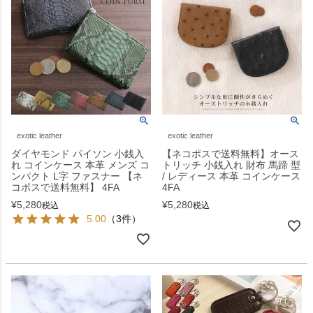
exotic leather
exotic leather
ダイヤモンド パイソン 小銭入
【ネコポスで送料無料】オース
れ コインケース 本革 メンズ コ
トリッチ 小銭入れ 財布 馬蹄 型
ンパクト L字 ファスナー 【ネ
/ レディース 本革 コインケース
コポスで送料無料】 4FA
4FA
¥
5,280
¥
5,280
税込
税込
5.00
（3件）