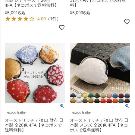
本製 レディース 全20色
11色 4FA【ネコポスで送料無
4FA【ネコポスで送料無料】
料】
¥
5,091
¥
5,093
税込
税込
4.00
（1件）
exotic leather
exotic leather
オーストリッチ がま口 財布 日
オーストリッチ がま口 財布 日
本製 全20色 4FA【ネコポスで
本製 メンズ 全20色 4FA【ネコ
送料無料】
ポスで送料無料】