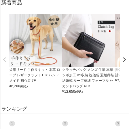
新着商品
犬用リード 手作りキット 本革 ロ
クラッチバッグ メンズ 牛革 本革
掛け時計
ープ レザークラフト DIY ハンド
シボ加工 A5収納 祝儀袋 冠婚葬祭
計 (0900
メイド 初心者 7F
結婚式 ループ革紐 フォーマル セ
¥
7,150
(
¥
6,200
カンドバッグ 4FB
(税込)
¥
12,650
(税込)
ランキング
1
2
3