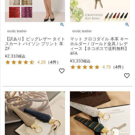
exotic leather
exotic leather
【訳あり】ピッグレザー タイト
マット クロコダイル 本革 キー
スカート パイソン プリント 革
ホルダー / ゴールド金具 / レデ
ZF
ィース【ネコポスで送料無料】
4FA
¥
2,310
税込
¥
3,333
税込
4.25
（4件）
4.75
（4件）