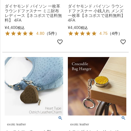
ダイヤモンド パイソン 一枚革
ダイヤモンド パイソン ラウン
ラウンドファスナー ミニ財布
ドファスナー 小銭入れ メンズ
レディース【ネコポスで送料無
一枚革【ネコポスで送料無料】
料】 4FA
4FA
¥
4,400
¥
4,400
税込
税込
4.80
（5件）
4.75
（4件）
exotic leather
exotic leather