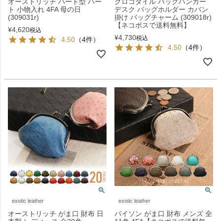
オーストリッチ ハート型 ハー
クロコダイル バッグハンガー
ト 小物入れ 4FA 母の日
デスク バッグホルダー カバン
(309031r)
掛け バッグチャーム (309018r)
【ネコポスで送料無料】
¥
4,620
税込
¥
4,730
税込
4.50
（4件）
4.50
（4件）
exotic leather
exotic leather
オーストリッチ がま口 財布 日
パイソン がま口 財布 メンズ 全