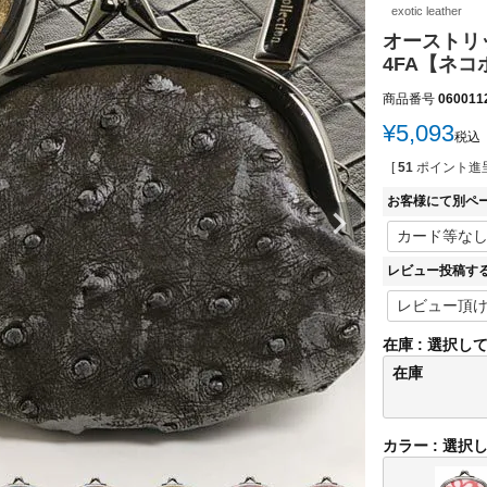
exotic leather
オーストリッ
4FA【ネ
商品番号
060011
¥
5,093
税込
[
51
ポイント進呈
お客様にて別ペ
レビュー投稿す
在庫
選択し
在庫
カラー
選択