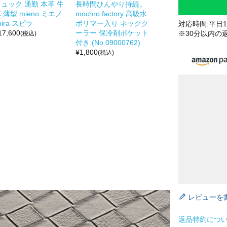
ュック 通勤 本革 牛
長時間ひんやり持続。
 薄型 mieno ミエノ
mochro factory 高吸水
pira スピラ
ポリマー入り ネックク
対応時間:平日10
17,600
ーラー 保冷剤ポケット
※30分以内の
(税込)
付き (No.09000762)
¥
1,800
(税込)
レビューを
返品特約につ