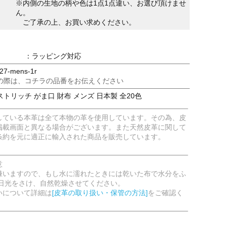
※内側の生地の柄や色は1点1点違い、お選び頂けませ
ん。
ご了承の上、お買い求めください。
：ラッピング対応
7-mens-1r
の際は、コチラの品番をお伝えください
トリッチ がま口 財布 メンズ 日本製 全20色
している本革は全て本物の革を使用しています。その為、皮
掲載画面と異なる場合がございます。また天然皮革に関して
条約を元に適正に輸入された商品を販売しています。
意
嫌いますので、もし水に濡れたときには乾いた布で水分をふ
射日光をさけ、自然乾燥させてください。
いについて詳細は
[皮革の取り扱い・保管の方法]
をご確認く