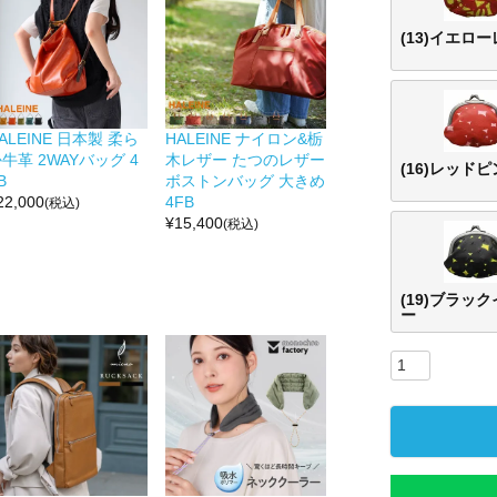
(13)イエロ
ALEINE 日本製 柔ら
HALEINE ナイロン&栃
牛革 2WAYバッグ 4
木レザー たつのレザー
(16)レッド
B
ボストンバッグ 大きめ
22,000
4FB
(税込)
¥
15,400
(税込)
(19)ブラッ
ー