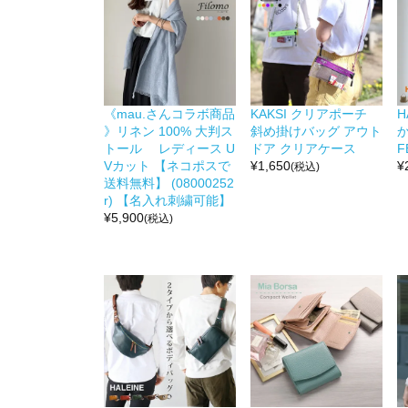
《mau.さんコラボ商品
KAKSI クリアポーチ
H
》リネン 100% 大判ス
斜め掛けバッグ アウト
か
トール レディース U
ドア クリアケース
F
Vカット 【ネコポスで
¥
1,650
¥
(税込)
送料無料】 (08000252
r) 【名入れ刺繍可能】
¥
5,900
(税込)