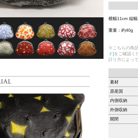
横幅11cm 縦幅
重量：約40g
※こちらの商
ド]
をご確認く
計り方によっ
素材
原産国
内側収納
外側収納
開閉