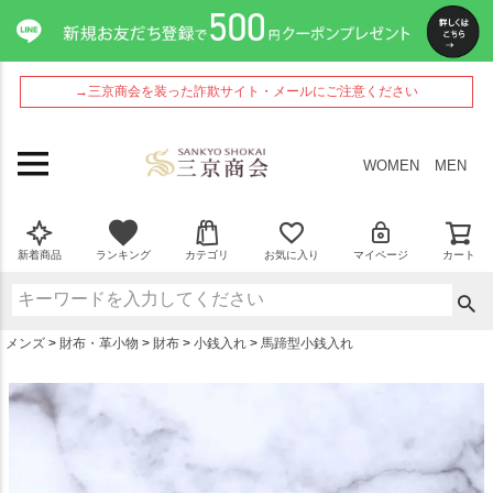
ペー
ジト
ップ
へ
→三京商会を装った詐欺サイト・メールにご注意ください
WOMEN
MEN
新着商品
ランキング
カテゴリ
お気に入り
マイページ
カート
メンズ
財布・革小物
財布
小銭入れ
馬蹄型小銭入れ