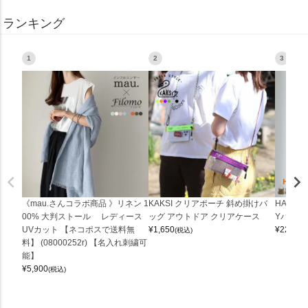
ランキング
1
2
3
《mau.さんコラボ商品 》リネン 1
KAKSI クリアポーチ 斜め掛けバ
HALEI
00% 大判ストール レディース
ッグ アウトドア クリアケース
Yバッグ 
UVカット 【ネコポスで送料無
¥
1,650
¥
22,000
(税込)
料】 (08000252r) 【名入れ刺繍可
能】
¥
5,900
(税込)