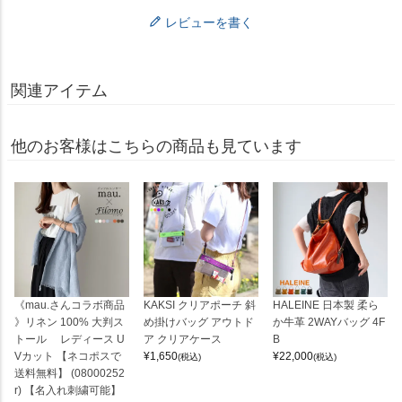
レビューを書く
関連アイテム
他のお客様はこちらの商品も見ています
《mau.さんコラボ商品
KAKSI クリアポーチ 斜
HALEINE 日本製 柔ら
》リネン 100% 大判ス
め掛けバッグ アウトド
か牛革 2WAYバッグ 4F
トール レディース U
ア クリアケース
B
Vカット 【ネコポスで
¥
1,650
¥
22,000
(税込)
(税込)
送料無料】 (08000252
r) 【名入れ刺繍可能】