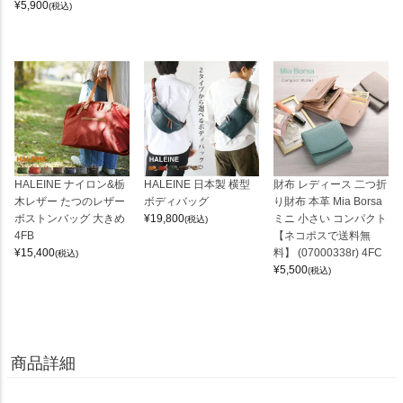
¥
5,900
(税込)
HALEINE ナイロン&栃
HALEINE 日本製 横型
財布 レディース 二つ折
木レザー たつのレザー
ボディバッグ
り財布 本革 Mia Borsa
ボストンバッグ 大きめ
¥
19,800
ミニ 小さい コンパクト
(税込)
4FB
【ネコポスで送料無
¥
15,400
料】 (07000338r) 4FC
(税込)
¥
5,500
(税込)
商品詳細