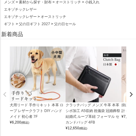
メンズ
素材から探す・財布
オーストリッチ
小銭入れ
エキゾチックレザー
エキゾチックレザー
オーストリッチ
ギフト
父の日ギフト 2027
父の日セール
新着商品
犬用リード 手作りキット 本革 ロ
クラッチバッグ メンズ 牛革 本革
掛け時計
ープ レザークラフト DIY ハンド
シボ加工 A5収納 祝儀袋 冠婚葬祭
計 (0900
メイド 初心者 7F
結婚式 ループ革紐 フォーマル セ
¥
7,150
(
¥
6,200
カンドバッグ 4FB
(税込)
¥
12,650
(税込)