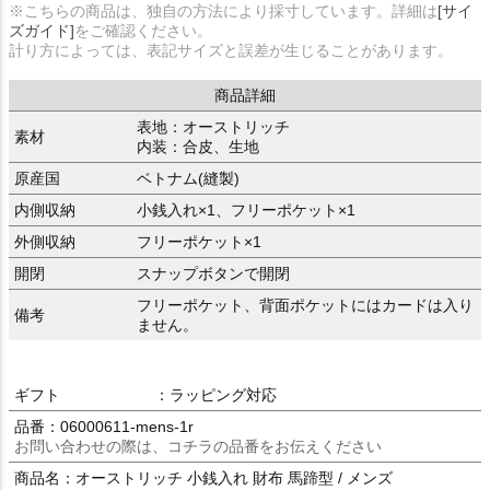
※こちらの商品は、独自の方法により採寸しています。詳細は
[サイ
ズガイド]
をご確認ください。
計り方によっては、表記サイズと誤差が生じることがあります。
商品詳細
表地：オーストリッチ
素材
内装：合皮、生地
原産国
ベトナム(縫製)
内側収納
小銭入れ×1、フリーポケット×1
外側収納
フリーポケット×1
開閉
スナップボタンで開閉
フリーポケット、背面ポケットにはカードは入り
備考
ません。
ギフト
：ラッピング対応
品番：06000611-mens-1r
お問い合わせの際は、コチラの品番をお伝えください
商品名：オーストリッチ 小銭入れ 財布 馬蹄型 / メンズ