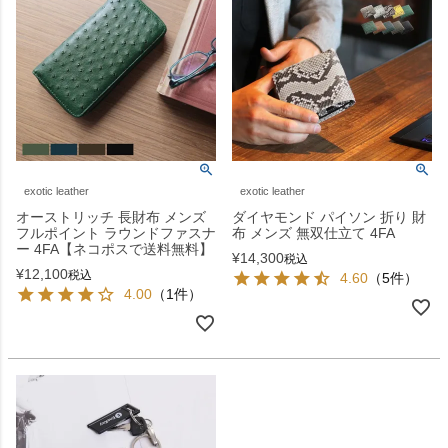
exotic leather
exotic leather
オーストリッチ 長財布 メンズ
ダイヤモンド パイソン 折り 財
フルポイント ラウンドファスナ
布 メンズ 無双仕立て 4FA
ー 4FA【ネコポスで送料無料】
¥
14,300
税込
¥
12,100
税込
4.60
（5件）
4.00
（1件）