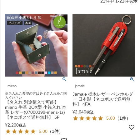
21
件中
1
-
21
件表示
mieno
jamale
※名入れご希望の方は必ず名入れをご購
Jamale 栃木レザー ペンホルダ
入ください
ー 日本製【ネコポスで送料無
【名入れ 別途購入で可能】
料】 4FA
mieno 牛革 BOX型 小銭入れ 本
¥
2,640
革 レザー(07000399-mens-1r)
税込
【ネコポスで送料無料】 5F
5.00
（1件）
¥
2,200
税込
5.00
（1件）