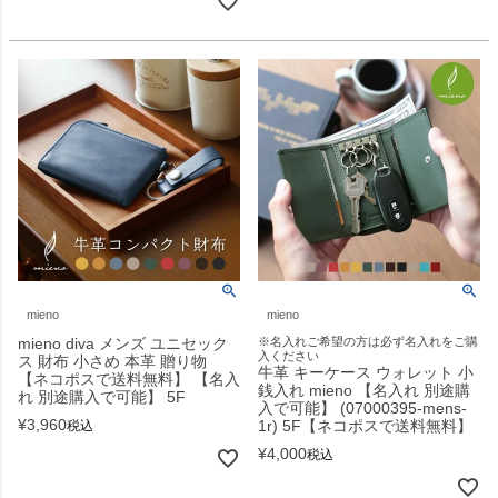
mieno
mieno
mieno diva メンズ ユニセック
※名入れご希望の方は必ず名入れをご購
入ください
ス 財布 小さめ 本革 贈り物
牛革 キーケース ウォレット 小
【ネコポスで送料無料】 【名入
銭入れ mieno 【名入れ 別途購
れ 別途購入で可能】 5F
入で可能】 (07000395-mens-
¥
3,960
1r) 5F【ネコポスで送料無料】
税込
¥
4,000
税込