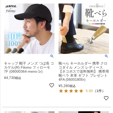
キャップ 帽子 メンズ つば長 コ
靴べら キーホルダー 携帯 クロ
カゲル(R) Filomo フィローモ
コダイル メンズ レディース
7F (08000364-mens-1r)
【ネコポスで送料無料】 携帯用
靴ベラ 本革 ギフト プレゼント
¥
4,730
税込
4FA (06001805r)
¥
5,280
税込
5.00
（1件）