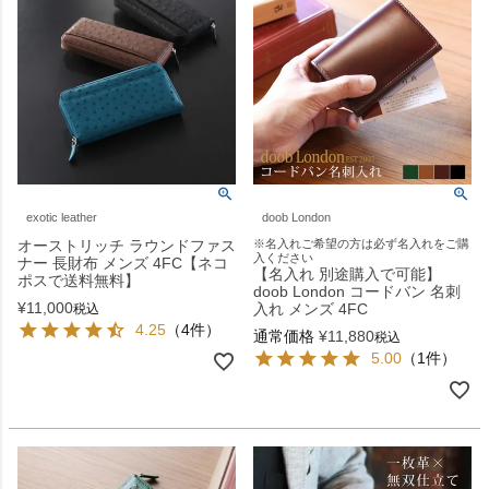
exotic leather
doob London
オーストリッチ ラウンドファス
※名入れご希望の方は必ず名入れをご購
入ください
ナー 長財布 メンズ 4FC【ネコ
【名入れ 別途購入で可能】
ポスで送料無料】
doob London コードバン 名刺
¥
11,000
入れ メンズ 4FC
税込
4.25
（4件）
通常価格
¥
11,880
税込
5.00
（1件）