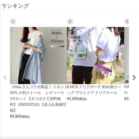
ランキング
1
2
3
《mau.さんコラボ商品 》リネン 1
KAKSI クリアポーチ 斜め掛けバ
HALEI
00% 大判ストール レディース
ッグ アウトドア クリアケース
Yバッグ 
UVカット 【ネコポスで送料無
¥
1,650
¥
22,000
(税込)
料】 (08000252r) 【名入れ刺繍可
能】
¥
5,900
(税込)