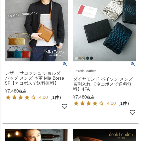
exotic leather
レザー サコッシュ ショルダー
バッグ メンズ 本革 Mia Borsa
ダイヤモンド パイソン メンズ
5F【ネコポスで送料無料】
名刺入れ 【ネコポスで送料無
料】4FA
¥
7,480
税込
¥
7,480
4.00
（1件）
税込
4.00
（1件）