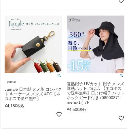
jamale
遮熱帽子 UVカット 帽子 メンズ
遮熱ハット つば広 【ネコポス
Jamale 日本製 ヌメ革 コンパク
で送料無料】日よけ帽子 ハット
ト キーケース メンズ 4FC【ネ
ネックガード付き (08000371-
コポスで送料無料】
mens-1r) 7F
¥
4,180
税込
¥
4,500
税込