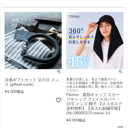
冷感ギフトセット 父の日 メン
真夏の日差しも、首まで徹底ガード。
※名入れ刺繍をご希望の方は、別途有料
ズ (giftset-coolr)
の名入れ刺繍を同じ買い物カゴでご購入
ください
¥
4,000
税込
Filomo 遮熱キャップ スカー
フキャップ フェイスカバー －
15℃ メンズ 帽子 【ネコポスで
送料無料】【名入れ刺繍可能】
(No.08000370-mens-1r)
¥
4,000
税込