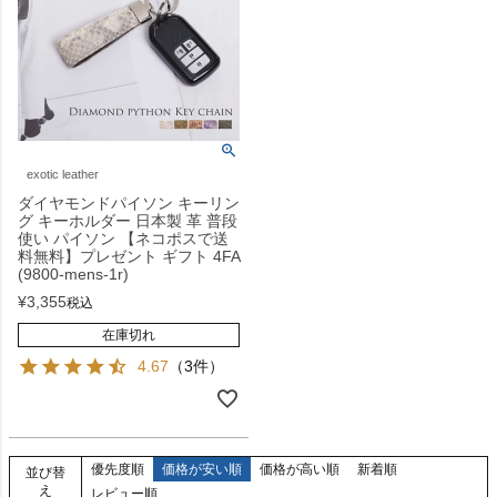
exotic leather
ダイヤモンドパイソン キーリン
グ キーホルダー 日本製 革 普段
使い パイソン 【ネコポスで送
料無料】プレゼント ギフト 4FA
(9800-mens-1r)
¥
3,355
税込
在庫切れ
4.67
（3件）
優先度順
価格が安い順
価格が高い順
新着順
並び替
え
レビュー順