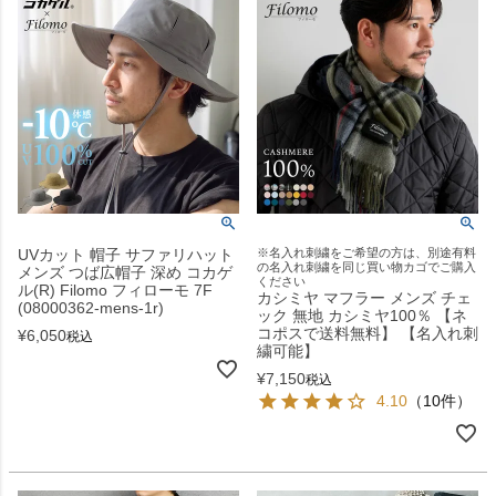
UVカット 帽子 サファリハット
※名入れ刺繍をご希望の方は、別途有料
の名入れ刺繍を同じ買い物カゴでご購入
メンズ つば広帽子 深め コカゲ
ください
ル(R) Filomo フィローモ 7F
カシミヤ マフラー メンズ チェ
(08000362-mens-1r)
ック 無地 カシミヤ100％ 【ネ
コポスで送料無料】 【名入れ刺
¥
6,050
税込
繍可能】
¥
7,150
税込
4.10
（10件）