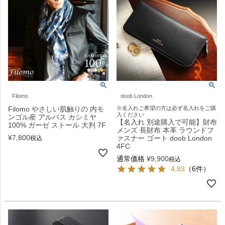
Filomo
doob London
Filomo やさしい肌触りの 内モ
※名入れご希望の方は必ず名入れをご購
入ください
ンゴル産 アルバス カシミヤ
【名入れ 別途購入で可能】財布
100% ガーゼ ストール 大判 7F
メンズ 長財布 本革 ラウンドフ
¥
7,800
ァスナー ゴート doob London
税込
4FC
通常価格
¥
9,900
税込
4.83
（6件）