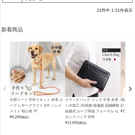
21
件中
1
-
21
件表示
新着商品
犬用リード 手作りキット 本革 ロ
クラッチバッグ メンズ 牛革 本革
掛け時計
ープ レザークラフト DIY ハンド
シボ加工 A5収納 祝儀袋 冠婚葬祭
計 (0900
メイド 初心者 7F
結婚式 ループ革紐 フォーマル セ
¥
7,150
(
¥
6,200
カンドバッグ 4FB
(税込)
¥
12,650
(税込)