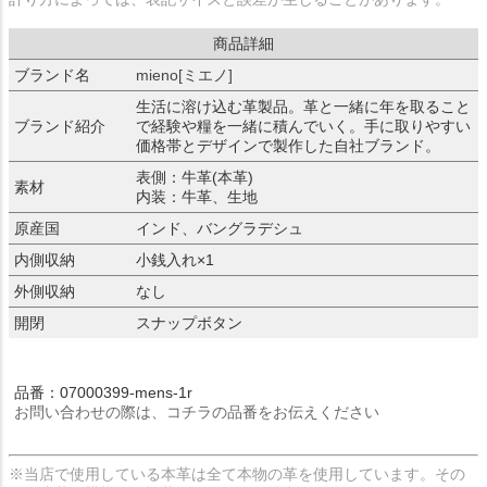
商品詳細
ブランド名
mieno[ミエノ]
生活に溶け込む革製品。革と一緒に年を取ること
ブランド紹介
で経験や糧を一緒に積んでいく。手に取りやすい
価格帯とデザインで製作した自社ブランド。
表側：牛革(本革)
素材
内装：牛革、生地
原産国
インド、バングラデシュ
内側収納
小銭入れ×1
外側収納
なし
開閉
スナップボタン
品番：07000399-mens-1r
お問い合わせの際は、コチラの品番をお伝えください
※当店で使用している本革は全て本物の革を使用しています。その