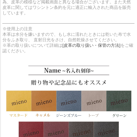
為、皮革の模様など掲載画面と異なる場合がございます。また天然
皮革に関してはワシントン条約を元に適正に輸入された商品を販売
しています。
※使用上の注意
本革は水分を嫌いますので、もし水に濡れたときには乾いた布で水
分をふき取り、 直射日光をさけ、自然乾燥させてください。
※革の取り扱いについて詳細は
[皮革の取り扱い・保管の方法]
をご確
認ください。