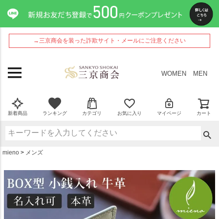
ペー
ジト
ップ
へ
→三京商会を装った詐欺サイト・メールにご注意ください
WOMEN
MEN
新着商品
ランキング
カテゴリ
お気に入り
マイページ
カート
mieno
メンズ