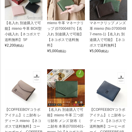
【名入れ 別途購入で可
mieno 牛革 マネークリ
マネークリップ メンズ
能】mieno 牛革 BOX型
ップ (07000487r)【名
革 mieno (No.0700048
小銭入れ【ネコポスで
入れ 別途購入で可能】
7-mens-1)【名入れ 別
送料無料】 5F
【ネコポスで送料無
途購入で可能】【ネコ
¥
2,200
料】
ポスで送料無料】
(税込)
¥
5,000
¥
5,000
(税込)
(税込)
【COFFEEBOYコラボ
【名入れ 別途購入で可
【COFFEEBOYコラボ
アイテム】ミニ財布 レ
能】mieno 牛革 三つ折
アイテム】ミニ財布 レ
ディース mieno 【ネコ
り財布 メンズ 財布 ミ
ディース 【ネコポスで
ポスで送料無料】コー
ニ財布 本革(07000401-
送料無料】コーヒーボ
ヒーボーイ COFFEEB
mens-1r)【ネコポスで
ーイ COFFEEBEAR