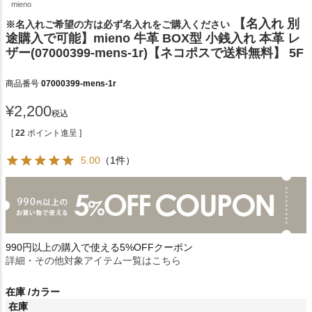
mieno
【名入れ 別
※名入れご希望の方は必ず名入れをご購入ください
途購入で可能】mieno 牛革 BOX型 小銭入れ 本革 レ
ザー(07000399-mens-1r)【ネコポスで送料無料】 5F
商品番号
07000399-mens-1r
¥
2,200
税込
[
22
ポイント進呈 ]
5.00
（1件）
990円以上の購入で使える5%OFFクーポン
詳細・その他対象アイテム一覧はこちら
在庫
カラー
在庫