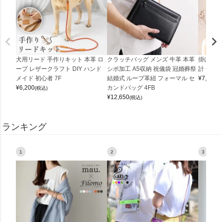
犬用リード 手作りキット 本革 ロ
クラッチバッグ メンズ 牛革 本革
掛け時計
ープ レザークラフト DIY ハンド
シボ加工 A5収納 祝儀袋 冠婚葬祭
計 (0900
メイド 初心者 7F
結婚式 ループ革紐 フォーマル セ
¥
7,150
(
¥
6,200
カンドバッグ 4FB
(税込)
¥
12,650
(税込)
ランキング
1
2
3