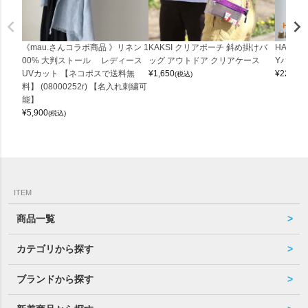
《mau.さんコラボ商品 》リネン 1
KAKSI クリアポーチ 斜め掛けバ
HALEI
00% 大判ストール レディース
ッグ アウトドア クリアケース
Yバッグ 
UVカット 【ネコポスで送料無
¥
1,650
¥
22,000
(税込)
料】 (08000252r) 【名入れ刺繍可
能】
¥
5,900
(税込)
ITEM
商品一覧
カテゴリから探す
ブランドから探す