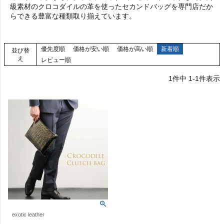
級素材のクロコダイルの革を使ったセカンドバッグを専門店だか
らできる豊富な種類取り揃えています。
優先度順
価格が安い順
価格が高い順
新着順
並び替
え
レビュー順
1
件中
1
-
1
件表示
exotic leather