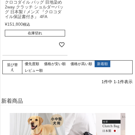
クロコダイル バッグ 目地染め
2way クラッチ ショルダーバッ
グ 日本製 / メンズ 『クロコダ
イル保証書付き』 4FA
¥
151,800
税込
在庫切れ
優先度順
価格が安い順
価格が高い順
新着順
並び替
え
レビュー順
1
件中
1
-
1
件表示
新着商品