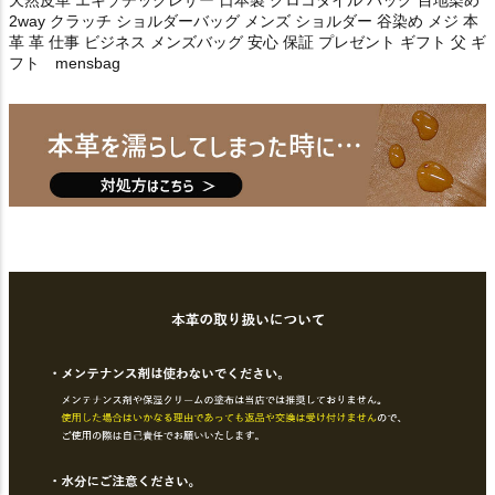
天然皮革 エキゾチックレザー 日本製 クロコダイル バッグ 目地染め
2way クラッチ ショルダーバッグ メンズ ショルダー 谷染め メジ 本
革 革 仕事 ビジネス メンズバッグ 安心 保証 プレゼント ギフト 父 ギ
フト mensbag