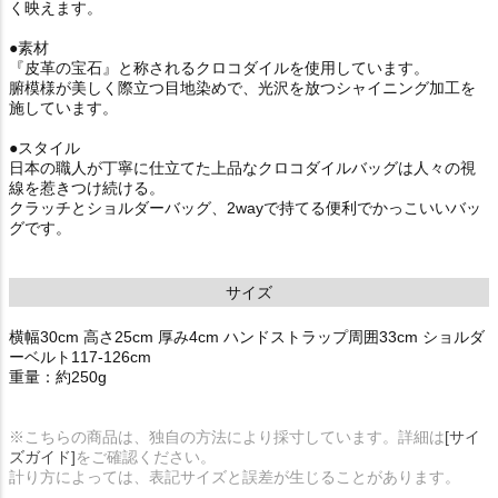
く映えます。
●素材
『皮革の宝石』と称されるクロコダイルを使用しています。
腑模様が美しく際立つ目地染めで、光沢を放つシャイニング加工を
施しています。
●スタイル
日本の職人が丁寧に仕立てた上品なクロコダイルバッグは人々の視
線を惹きつけ続ける。
クラッチとショルダーバッグ、2wayで持てる便利でかっこいいバッ
グです。
サイズ
横幅30cm 高さ25cm 厚み4cm ハンドストラップ周囲33cm ショルダ
ーベルト117-126cm
重量：約250g
※こちらの商品は、独自の方法により採寸しています。詳細は
[サイ
ズガイド]
をご確認ください。
計り方によっては、表記サイズと誤差が生じることがあります。