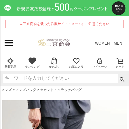
ペー
ジト
ップ
へ
→三京商会を装った詐欺サイト・メールにご注意ください
WOMEN
MEN
新着商品
ランキング
カテゴリ
お気に入り
マイページ
カート
メンズ
メンズバッグ
セカンド・クラッチバッグ