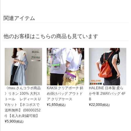
関連アイテム
他のお客様はこちらの商品も見ています
《mau.さんコラボ商品
KAKSI クリアポーチ 斜
HALEINE 日本製 柔ら
》リネン 100% 大判ス
め掛けバッグ アウトド
か牛革 2WAYバッグ 4F
トール レディース U
ア クリアケース
B
Vカット 【ネコポスで
¥
1,650
¥
22,000
(税込)
(税込)
送料無料】 (08000252
r) 【名入れ刺繍可能】
¥
5,900
(税込)