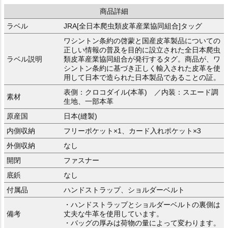
商品詳細
ラベル
JRA[全日本爬虫類皮革産業協同組合]タッグ
ワシントン条約の啓蒙と国産皮革製品についての
正しい情報の普及を目的に設立された全日本爬虫
ラベル説明
類皮革産業協同組合が発行するタグ。商品が、ワ
シントン条約に基づき正しく輸入された皮革を使
用して日本で造られた日本製品であることの証。
表側：クロコダイル(本革) ／内装：スエード調
素材
生地、一部本革
原産国
日本(縫製)
内側収納
フリーポケット×1、カード入れポケット×3
外側収納
なし
開閉
ファスナー
底鋲
なし
付属品
ハンドストラップ、ショルダーベルト
・ハンドストラップとショルダーベルトの裏側は
備考
丈夫な牛革を使用しています。
・バッグの厚みは荷物の量によって変わります。