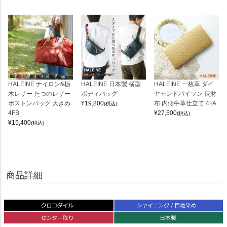
HALEINE ナイロン&栃
HALEINE 日本製 横型
HALEINE 一枚革 ダイ
木レザー たつのレザー
ボディバッグ
ヤモンドパイソン 長財
ボストンバッグ 大きめ
¥
19,800
布 内側牛革仕立て 4FA
(税込)
4FB
¥
27,500
(税込)
¥
15,400
(税込)
商品詳細