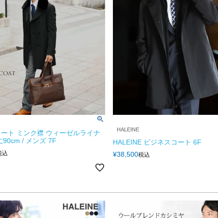
HALEINE
ート ミンク襟 ウィーゼルライナ
0cm / メンズ 7F
HALEINE ビジネスコート 6F
税込
¥
38,500
税込