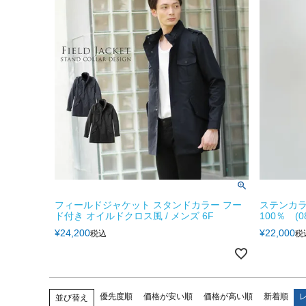
フィールドジャケット スタンドカラー フー
ステンカラ
ド付き オイルドクロス風 / メンズ 6F
100％ (08
¥
24,200
¥
22,000
税込
税
優先度順
価格が安い順
価格が高い順
新着順
並び替え