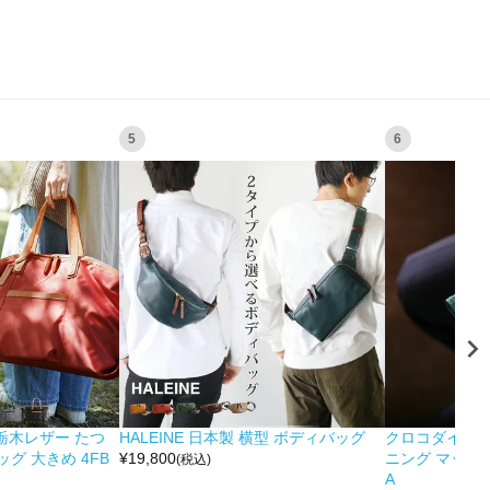
5
6
&栃木レザー たつ
HALEINE 日本製 横型 ボディバッグ
クロコダイル 
グ 大きめ 4FB
¥
19,800
ニング マット 
(税込)
A