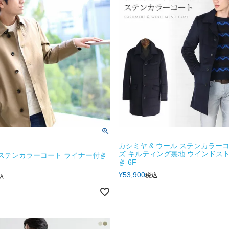
カシミヤ & ウール ステンカラー
ズ キルティング裏地 ウインドス
NE ステンカラーコート ライナー付き
き 6F
¥
53,900
税込
込