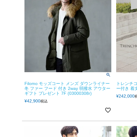
Filomo モッズコート メンズ ダウンライナー
トレンチコ
冬 ファー フード 付き 2way 弱撥水 アウター
ー付き 着丈9
ギフト プレゼント 7F (03000308r)
¥
242,000
¥
42,900
税込