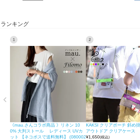
ランキング
1
2
《mau.さんコラボ商品 》リネン 10
KAKSI クリアポーチ 斜め
0% 大判ストール レディース UVカ
アウトドア クリアケース
ット 【ネコポスで送料無料】 (080002
¥
1,650
(税込)