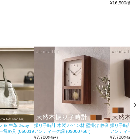
¥
16,500
(税込)
＆ 牛革 2way
振り子時計 木製 パイン材 壁掛け 静音
振り子時計 木製
め具 (060019
アンティーク調 (09000768r)
アンティーク調 (0
¥
7,700
¥
7,700
(税込)
(税込)