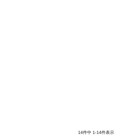
14
件中
1
-
14
件表示