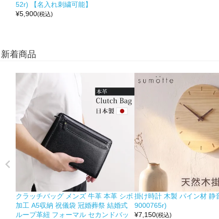
52r) 【名入れ刺繍可能】
¥
5,900
(税込)
新着商品
クラッチバッグ メンズ 牛革 本革 シボ
掛け時計 木製 パイン材 静音
加工 A5収納 祝儀袋 冠婚葬祭 結婚式
9000765r)
ループ革紐 フォーマル セカンドバッ
¥
7,150
(税込)