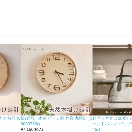
 丸時計 (0
掛け時計 木製 ビーチ材 静音 丸時計 (0
ヒマラヤクロコダイル 
9000766r)
ハンドバッグ バンブー留
¥
7,150
45r)
(税込)