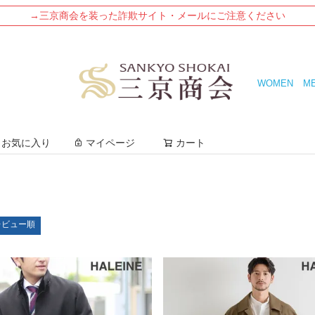
→三京商会を装った詐欺サイト・メールにご注意ください
WOMEN
M
検索
お気に入り
マイページ
カート
レビュー順