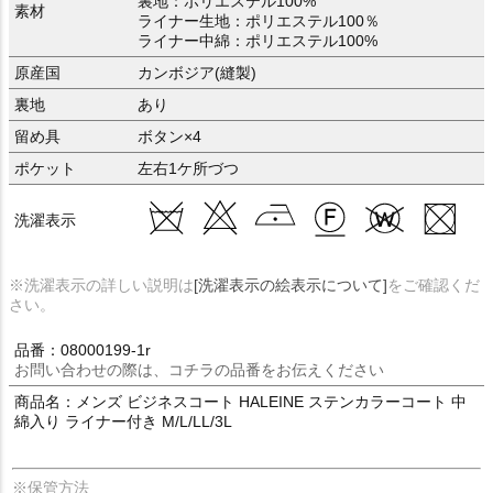
裏地：ポリエステル100%
素材
ライナー生地：ポリエステル100％
ライナー中綿：ポリエステル100%
原産国
カンボジア(縫製)
裏地
あり
留め具
ボタン×4
ポケット
左右1ケ所づつ
洗濯表示
※洗濯表示の詳しい説明は
[洗濯表示の絵表示について]
をご確認くだ
さい。
品番：08000199-1r
お問い合わせの際は、コチラの品番をお伝えください
商品名：メンズ ビジネスコート HALEINE ステンカラーコート 中
綿入り ライナー付き M/L/LL/3L
※保管方法