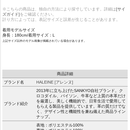
※こちらの商品は、独自の方法により採寸しています。詳細は
[サイ
ズガイド]
をご確認ください。
計り方によっては、表記サイズと誤差が生じることがあります。
着用モデルサイズ
身長：180cm/着用サイズ：L
上記サイズ以外のモデル画像が掲載されている場合があります。
商品詳細
ブランド名
HALEINE [アレンヌ]
2013年に立ち上げたSANKYO自社ブランド。ク
ロコダイル、パイソン、牛革など上質の本革だけ
を厳選し、美しく機能的で、日常生活で愛用して
ブランド紹介
もらえる製品を提供しています。革の質だけでな
く、デザイン性と機能性を兼ね備えた商品ライン
ナップ。
表地：ポリエステル100%