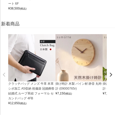
ート 6F
¥
38,500
(税込)
新着商品
クラッチバッグ メンズ 牛革 本革
掛け時計 木製 パイン材 静音 丸時
掛け時計
シボ加工 A5収納 祝儀袋 冠婚葬祭
計 (09000765r)
計 (0900
結婚式 ループ革紐 フォーマル セ
¥
7,150
¥
7,150
(税込)
(
カンドバッグ 4FB
¥
12,650
(税込)