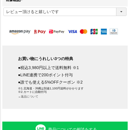
(
必
須
)
お買い物にうれしい3つの特典
●税込3,980円以上で送料無料 ※1
●LINE連携で200ポイント付与
●誰でも使える5%OFFクーポン ※2
※1.北海道・沖縄は別途1,100円送料がかかります
※2.カートに自動付与
→返品について
商品についての相談をする