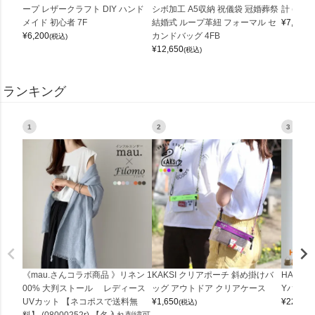
ープ レザークラフト DIY ハンド
シボ加工 A5収納 祝儀袋 冠婚葬祭
計 (0900
メイド 初心者 7F
結婚式 ループ革紐 フォーマル セ
¥
7,150
(
¥
6,200
カンドバッグ 4FB
(税込)
¥
12,650
(税込)
ランキング
1
2
3
《mau.さんコラボ商品 》リネン 1
KAKSI クリアポーチ 斜め掛けバ
HALEI
00% 大判ストール レディース
ッグ アウトドア クリアケース
Yバッグ 
UVカット 【ネコポスで送料無
¥
1,650
¥
22,000
(税込)