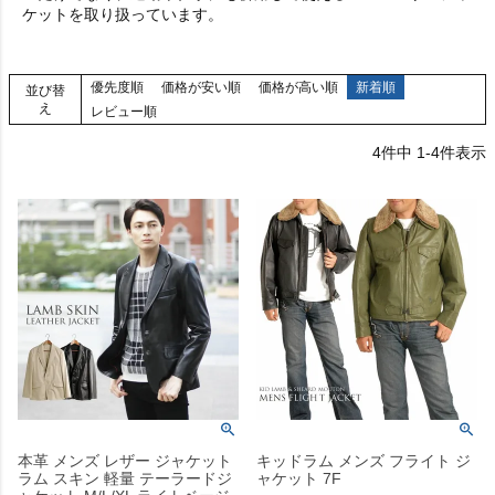
ケットを取り扱っています。
優先度順
価格が安い順
価格が高い順
新着順
並び替
え
レビュー順
4
件中
1
-
4
件表示
本革 メンズ レザー ジャケット
キッドラム メンズ フライト ジ
ラム スキン 軽量 テーラードジ
ャケット 7F