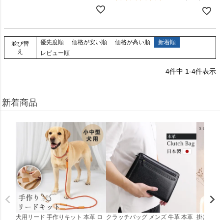
優先度順
価格が安い順
価格が高い順
新着順
並び替
え
レビュー順
4
件中
1
-
4
件表示
新着商品
犬用リード 手作りキット 本革 ロ
クラッチバッグ メンズ 牛革 本革
掛け時計