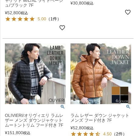
ャケット M/L/XL ライトベージ
¥
30,800
税込
ュ/ブラック 7F
¥
52,800
税込
5.00
（1件）
OLIVIERI/オリヴィエリ ラムレ
ラム レザー ダウン ジャケット
ザー メンズ ダウンジャケット
メンズ フード付き 7F
ムートントリム フード付き 7F
¥
52,800
税込
¥
151,800
税込
4.50
（2件）