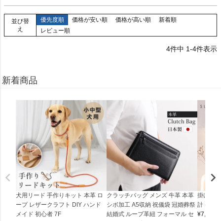
優先度順
価格が安い順
価格が高い順
新着順
並び替
え
レビュー順
4
件中
1
-
4
件表示
新着商品
犬用リード 手作りキット 本革 ロ
クラッチバッグ メンズ 牛革 本革
掛け時計
ープ レザークラフト DIY ハンド
シボ加工 A5収納 祝儀袋 冠婚葬祭
計 (0900
メイド 初心者 7F
結婚式 ループ革紐 フォーマル セ
¥
7,150
(