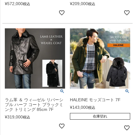
¥
572,000
¥
209,000
税込
税込
ラム革 ＆ ウィ―ゼル リバーシ
HALEINE モッズコート 7F
ブル ハーフ コート ブラックミ
¥
143,000
税込
ンク トリミング 85cm 7F
在庫切れ
¥
319,000
税込