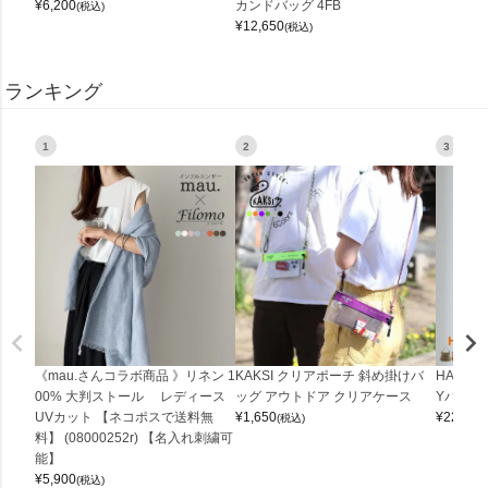
¥
6,200
カンドバッグ 4FB
(税込)
¥
12,650
(税込)
ランキング
1
2
3
《mau.さんコラボ商品 》リネン 1
KAKSI クリアポーチ 斜め掛けバ
HALEI
00% 大判ストール レディース
ッグ アウトドア クリアケース
Yバッグ 
UVカット 【ネコポスで送料無
¥
1,650
¥
22,000
(税込)
料】 (08000252r) 【名入れ刺繍可
能】
¥
5,900
(税込)