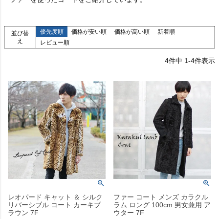
優先度順
価格が安い順
価格が高い順
新着順
並び替
え
レビュー順
4
件中
1
-
4
件表示
レオパード キャット ＆ シルク
ファー コート メンズ カラクル
リバーシブル コート カーキブ
ラム ロング 100cm 男女兼用 ア
ラウン 7F
ウター 7F