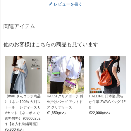
レビューを書く
関連アイテム
他のお客様はこちらの商品も見ています
《mau.さんコラボ商品
KAKSI クリアポーチ 斜
HALEINE 日本製 柔ら
》リネン 100% 大判ス
め掛けバッグ アウトド
か牛革 2WAYバッグ 4F
トール レディース U
ア クリアケース
B
Vカット 【ネコポスで
¥
1,650
¥
22,000
(税込)
(税込)
送料無料】 (08000252
r) 【名入れ刺繍可能】
¥
5,900
(税込)