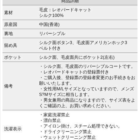
商品詳細
毛皮：レオパードキャット
素材
シルク100%
原産国
中国(香港)
裏地
リバーシブル
シルク面ボタン3、毛皮面アメリカンホック3
留め具
ベルト付き
ポケット
シルク面、毛皮面共にポケット2(左右)
・シルク面、毛皮面のリバーシブルコートです。
・レオパードキャットの登録票付き
・ご購入後、登録票の登録者変更のお手続きをお
願いいたします。
備考
・女性用M/Lサイズとなっていますので、メンズ
S?Mサイズに相当します。
・男女兼用の商品になりますので、サイズ表をよ
くご確認の上、お買い求めください。
・家庭洗濯禁止
・漂白禁止
・アイロン掛け、スチーム処理できない。
洗濯表示
・ドライクリーニング禁止
・ウェットクリーニング禁止