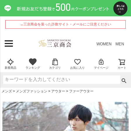
ペー
ジト
ップ
へ
→三京商会を装った詐欺サイト・メールにご注意ください
WOMEN
MEN
新着商品
ランキング
カテゴリ
お気に入り
マイページ
カート
メンズ
メンズファッション
アウター
ファーアウター