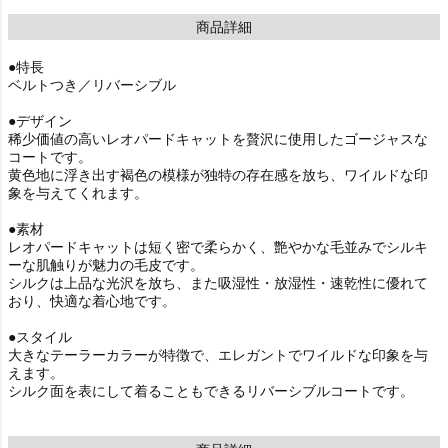
商品詳細
●特長
ベルトつき／リバーシブル
●デザイン
稀少価値の高いレオパードキャットを贅沢に使用したゴージャスな
コートです。
黄色地に浮き出す褐色の模様が独特の存在感を放ち、ワイルドな印
象を与えてくれます。
●素材
レオパードキャットは短く密で柔らかく、艶やかな毛並みでシルキ
ーな肌触りが魅力の毛皮です。
シルクは上品な光沢を放ち、また吸湿性・放湿性・速乾性に優れて
おり、快適な着心地です。
●スタイル
大きなテーラーカラーが特徴で、エレガントでワイルドな印象を与
えます。
シルク面を表にして着ることもできるリバーシブルコートです。