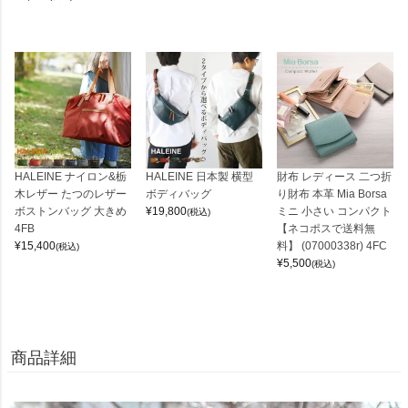
HALEINE ナイロン&栃
HALEINE 日本製 横型
財布 レディース 二つ折
木レザー たつのレザー
ボディバッグ
り財布 本革 Mia Borsa
ボストンバッグ 大きめ
¥
19,800
ミニ 小さい コンパクト
(税込)
4FB
【ネコポスで送料無
¥
15,400
料】 (07000338r) 4FC
(税込)
¥
5,500
(税込)
商品詳細