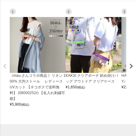
1
2
3
《mau.さんコラボ商品 》リネン 1
KAKSI クリアポーチ 斜め掛けバ
HALEI
00% 大判ストール レディース
ッグ アウトドア クリアケース
Yバッグ 
UVカット 【ネコポスで送料無
¥
1,650
¥
22,000
(税込)
料】 (08000252r) 【名入れ刺繍可
能】
¥
5,900
(税込)