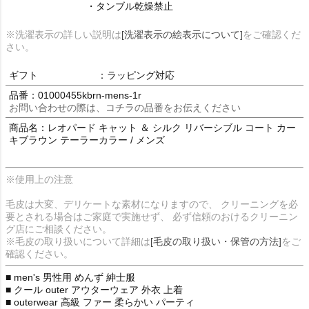
・タンブル乾燥禁止
※洗濯表示の詳しい説明は
[洗濯表示の絵表示について]
をご確認くだ
さい。
ギフト
：ラッピング対応
品番：01000455kbrn-mens-1r
お問い合わせの際は、コチラの品番をお伝えください
商品名：レオパード キャット ＆ シルク リバーシブル コート カー
キブラウン テーラーカラー / メンズ
※使用上の注意
毛皮は大変、デリケートな素材になりますので、 クリーニングを必
要とされる場合はご家庭で実施せず、 必ず信頼のおけるクリーニン
グ店にご相談ください。
※毛皮の取り扱いについて詳細は
[毛皮の取り扱い・保管の方法]
をご
確認ください。
■ men's 男性用 めんず 紳士服
■ クール outer アウターウェア 外衣 上着
■ outerwear 高級 ファー 柔らかい パーティ