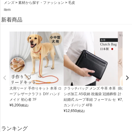
メンズ
素材から探す・ファッション
毛皮
item
新着商品
犬用リード 手作りキット 本革 ロ
クラッチバッグ メンズ 牛革 本革
掛け時計
ープ レザークラフト DIY ハンド
シボ加工 A5収納 祝儀袋 冠婚葬祭
計 (0900
メイド 初心者 7F
結婚式 ループ革紐 フォーマル セ
¥
7,150
(
¥
6,200
カンドバッグ 4FB
(税込)
¥
12,650
(税込)
ランキング