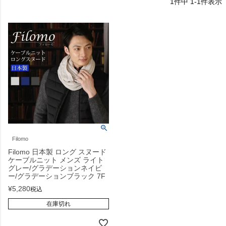
1
件中
1
-
1
件表示
Filomo
Filomo 日本製 ロング スヌード
ケーブルニット メンズ ライト
グレー/グラデーションネイビ
ー/グラデーションブラック 7F
¥
5,280
税込
在庫切れ