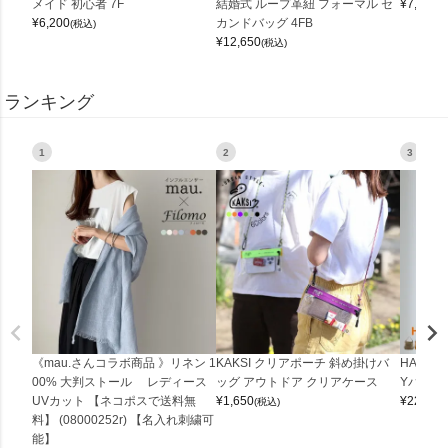
メイド 初心者 7F
結婚式 ループ革紐 フォーマル セ
¥
7,150
(
¥
6,200
カンドバッグ 4FB
(税込)
¥
12,650
(税込)
ランキング
1
2
3
《mau.さんコラボ商品 》リネン 1
KAKSI クリアポーチ 斜め掛けバ
HALEI
00% 大判ストール レディース
ッグ アウトドア クリアケース
Yバッグ 
UVカット 【ネコポスで送料無
¥
1,650
¥
22,000
(税込)
料】 (08000252r) 【名入れ刺繍可
能】