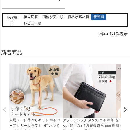
優先度順
価格が安い順
価格が高い順
新着順
並び替
え
レビュー順
1
件中
1
-
1
件表示
新着商品
犬用リード 手作りキット 本革 ロ
クラッチバッグ メンズ 牛革 本革
掛け時計
ープ レザークラフト DIY ハンド
シボ加工 A5収納 祝儀袋 冠婚葬祭
計 (0900